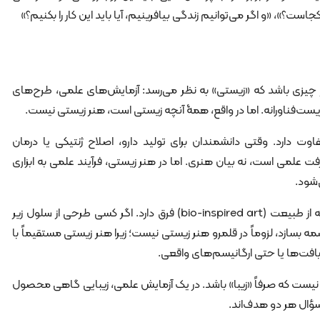
؟»، «و اگر می‌توانیم زندگی بیافرینیم، آیا باید این کار را بکنیم؟»
 چیزی باشد که «زیستی» به نظر می‌رسد: آزمایش‌های علمی، طرح‌های
یست‌فناورانه. اما در واقع، همۀ آنچه زیستی است، هنر زیستی نیست.
اوت دارد. وقتی دانشمندان برای تولید دارو، اصلاح ژنتیکی یا درمان
ت علمی است، نه بیان هنری. اما در هنر زیستی، فرآیند علمی به ابزاری
‌شود.
همچنین هنر زیستی با هنر الهام‌گرفته از طبیعت (bio-inspired art) فرق دارد. اگر کسی طرحی از سلول زیر
پ بکشد یا با فرم DNA مجسمه بسازد، لزوماً در قلمرو هنر زیستی نیست؛ زیرا هنر زیستی مستقیماً با
 بافت‌ها یا حتی ارگانیسم‌های واقعی.
 نیست که صرفاً «زیبا» باشد. در یک آزمایش علمی، زیبایی گاهی محصول
سؤال هر دو هدف‌اند.