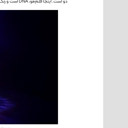
دو است. اینجا قلم‌مو، DNA است و رنگ‌ها از جنس پروتئین، سلول‌ها و باکتری‌اند.