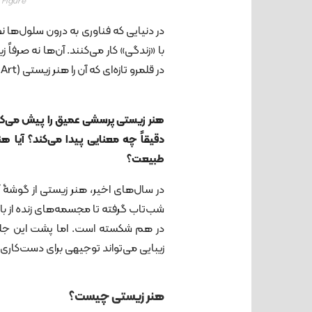
Figure
۱ اثر هنری «امی کارل»، با عنوان «قلب فرگش
در دنیایی که فناوری به درون سلول‌ها ن
با «زندگی» کار می‌کنند. آن‌ها نه صرفاً 
در قلمرو تازه‌ای که آن را هنر زیستی (BioArt) می‌نامند.
هنر زیستی پرسشی عمیق را پیش می‌کش
دقیقاً چه معنایی پیدا می‌کند؟ آیا هن
طبیعت؟
در سال‌های اخیر، هنر زیستی از گوشۀ آز
شب‌تاب گرفته تا مجسمه‌های زنده از با
در هم شکسته است. اما پشت این جلوه
زیبایی می‌تواند توجیهی برای دست‌کاری ژ
هنر زیستی چیست؟