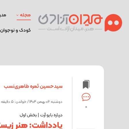
مجله
مدر
کودک و نوجوان
سیدحسین ثمره طاهری‌نسب
دوشنبه 06 بهمن 1404 / خواندن: 5 دقیقه
0
درباره بایو آرت | بخش اول
یادداشت: هنر زیست