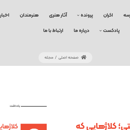
سه
اکران
پرونده
آثار هنری
هنرمندان
اخبار
پادکست
درباره ما
ارتباط با ما
صفحه اصلی
/
مجله
ی؛ کلاژهایی که