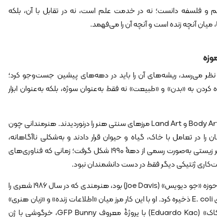
م و فلسفه دانست؛ نه در خدمت علم است، نه در تقابل با آن، بلکه
ان آنچه زنده است و آنچه آن را می‌فهمد.
موزه
نظر می‌رسد، ریشه‌های آن را باید در دهه‌های پیشین جست‌وجو کرد؛
کردن به «بدن» و «طبیعت» نه فقط به‌عنوان سوژه، بلکه به‌عنوان ابزار
در دهۀ ۱۹۶۰ و ۱۹۷۰، جنبش‌هایی مثل Body Art و Land Art مرزهای سنتی هنر را درنوردیدند. هنرمندانی چون
 را در تعامل با خاک، گیاه و حیوان قرار دادند و به‌شکلی ناآگاهانه،
پیش‌درآمدی بر بایوآرت ساختند. اما هنر زیستی به‌صورت رسمی از دهۀ ۱۹۹۰ شکل گرفت؛ زمانی که فناوری‌های
ت‌کاری ژنتیکی دیگر فقط در دست دانشمندان نبود.
یکی از نخستین چهره‌های شاخص این حوزه «جو دیویس» (Joe Davis) بود، هنرمندی که در سال ۱۹۸۶ شعری را
به کد ژنتیکی ترجمه و درون DNA باکتری E. coli ذخیره کرد. او با این کار مرز میان «اطلاعات زنده» و «زبان هنری»
را به هم آمیخت. کمی بعد، «ادواردو کاک» (Eduardo Kac) با پروژۀ معروف GFP Bunny، خرگوشی با ژن