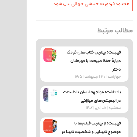
محدود فردی به جنبشی جهانی بدل شود.
مطالب مرتبط
فهرست: بهترین کتاب‌های کودک
دربارۀ حفظ طبیعت با قهرمانان
دختر
چهارشنبه | 30 | اردیبهشت | 1405
یادداشت: مواجهه انسان با طبیعت
در انیمیشن‌های میازاکی
ﺳﻪشنبه | 05 | دی | 1402
فهرست: از بهترین فیلم‌ها با
موضوع نابینایی و شخصیت نابینا در