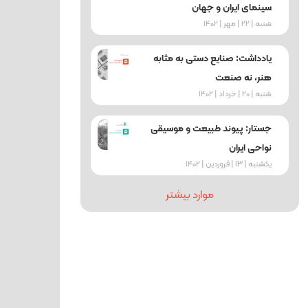
سینمای ایران و جهان
شنبه | 22 | مهر | 1402
یادداشت: صنایع دستی به مثابه
هنر، نه صنعت
شنبه | 20 | خرداد | 1402
جستار: پیوند طبیعت و موسیقی
نواحی ایران
یکشنبه | 13 | فروردین | 1402
موارد بیشتر