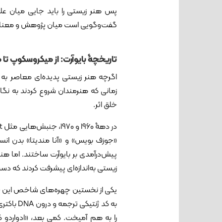
پس هنر زیستی را باید جایی میان عل
گفت‌وگویی است میان پژوهش و معنا، می
تاریخچۀ بایوآرت: از میکروسکوپ تا 
اگرچه هنر زیستی پدیده‌ای معاصر به 
زمانی که هنرمندان شروع کردند به نگاه 
خلق اثر.
«جوزف بویس» و «آنا مندیتا» بدن انسان
زیستی به‌اندازه‌ای پیشرفت کردند که دس