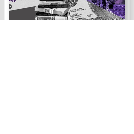
هنر و ادبیات ضد آمریکایی
رویدادهای نقد و تماشا: فصل سینمای زندگی