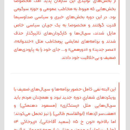
از بخش‌های تولیدی این سازمان پدید آمد، مخصوصا
بخش‌هایی که مربوط به مخاطب عمومی و حوزه سرگرمی
بود. در این دوره بخش‌های خبری و سیاسی صداوسیما
قدرت گرفتند و مخصوصا به یک جریان سیاسی خاص
مایل شدند، سریال‌ها و کارگردان‌های تاثیرگذار حذف
شدند و برنامه‌های نمایشی پرمخاطب مثل «خندوانه»،
«عصر جدید» و «دورهمی» و... جای خود را به پارودی‌های
ضعیف و بی‌خلاقیت خود دادند
این البته نفی کامل حضور برنامه‌ها و سریال‌های ضعیف با
رویکردهای شعاریِ دوره جدید نبود و همچنان مردم باید
سریال‌هایی مثل «رستگاری» (مسعود دهنمکی) و
«هفت‌سر اژدها» (ابوالقاسم طالبی) را نیز تحمل می‌کردند؛
اما بالاخره «نون خ 5» (سعید آقاخانی)، «زیرخاکی 4»
(جلیل سامان) و مهمتر و جذاب‌تر از همه «مهمانی» (ایرج