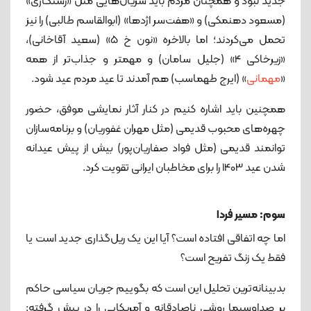
جدید نبود و همچنان مردم باید سریال‌هایی مثل «رستگاری»
(مسعود دهنمکی) و «هفت‌سر اژدها» (ابوالقاسم طالبی) را نیز
تحمل می‌کردند؛ اما بالاخره «نون خ 5» (سعید آقاخانی)،
«زیرخاکی 4» (جلیل سامان) و مهمتر و جذاب‌تر از همه
«
مهمانی
» (ایرج طهماسب) هم آمدند تا عید مردم عید شود.
همچنین باید اشاره کنیم در کنار آثار نمایشی موفق، حضور
چهره‌های محبوب قدیمی (مثل مهران غفوریان) و برنامه‌سازان
توانمند قدیمی (مثل فواد صفاریان‌پور) بیش از پیش عیدانه
شدن عید 1403 را برای مخاطبان ایرانی تقویت کرد.
سوم: مسیر فردا
اما چه اتفاقی افتاده است؟ آیا این یک ریل‌گذاری جدید است یا
فقط یک زنگ تفریح است؟
بدبینانه‌ترین تحلیل این است که بگوییم جریان سیاسی حاکم
بر صداوسیما روشی ناصادقانه و آمریکایی را در پیش گرفته: