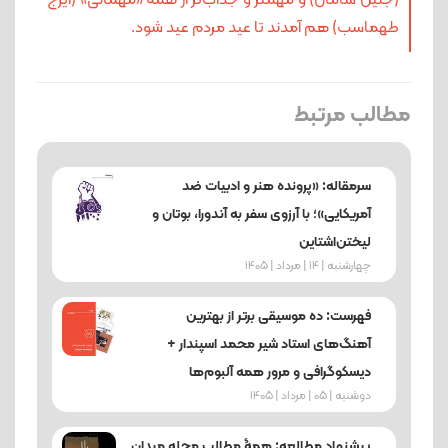
طهماسب) هم آمدند تا عید مردم عید شود.
مطالب مرتبط
سرمقاله: «پرونده هنر و ادبیات ضد
آمریکایی»؛ با آرزوی سفر به آندورا، بوتان و
لیختن‌اشتاین
چهارشنبه | 14 | مرداد | 1405
فهرست: ده موسیقی برتر از بهترین
آهنگ‌های استاد شیر محمد اسپندار +
دیسکوگرافی و مرور همه آلبوم‌ها
دوشنبه | 05 | مرداد | 1405
پیشنهاد مطالعه: همۀ مطالب مجله میدان