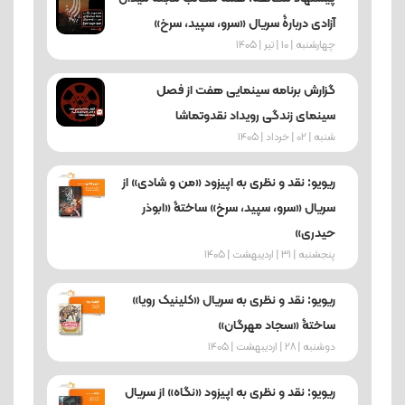
آزادی دربارۀ سریال «سرو، سپید، سرخ»
چهارشنبه | 10 | تیر | 1405
گزارش برنامه سینمایی هفت از فصل
سینمای زندگی رویداد نقدوتماشا
شنبه | 02 | خرداد | 1405
ریویو: نقد و نظری به اپیزود «من و شادی» از
سریال «سرو، سپید، سرخ» ساختۀ «ابوذر
حیدری»
پنجشنبه | 31 | اردیبهشت | 1405
ریویو: نقد و نظری به سریال «کلینیک رویا»
ساختۀ «سجاد مهرگان»
دوشنبه | 28 | اردیبهشت | 1405
ریویو: نقد و نظری به اپیزود «نگاه» از سریال