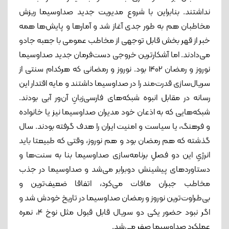
نداشتند. بنابراین با شروع مدیریت جدید صداوسیما ریزش
مخاطبان هم به طور جدی آغاز شد و آمارها و پایش‌ها همه
خبر از قهر بخش قابل توجهی از مخاطب عمومی با جعبه جادو
می‌دادند. اما آشکارترین خروجی دست‌فرمان جدید صداوسیما
نوروز و رمضان 1402 بود. نوروز و رمضانی که هرکدام سنتی از
سریال‌سازی قدرت‌مند را در صداوسیما داشتند و مایه اقتدار این
رسانه در مقابل انبوه شبکه‌های فارسی‌زبانِ آن‌ور آبی بودند.
شبکه‌هایی که به اذعان خود مدیران صداوسیما نیز یا خانواده
و فرهنگ، یا سیاست و امنیت ایران را هدف گرفته بودند. سال
گذشته که هم رمضان بود و هم نوروز، وقتی که طبیعتا باید
انرژیِ این دو فصلِ برنامه‌سازی صداوسیما بنا به سنت‌ها و
دستاوردهای پیشینش دوبرابر می‌شد و صداوسیما در جذب
مخاطب جبران مافات می‌کرد، اتفاقا ضعیف‌ترین و
بی‌طراوت‌ترین نوروز و رمضان صداوسیما در تاریخ خودش شد و
اگر نبود حضور یکی دو سریال قابل قبول مثل نوخ 4، نمره
عملکرد صداوسیما صفر می‌شد.