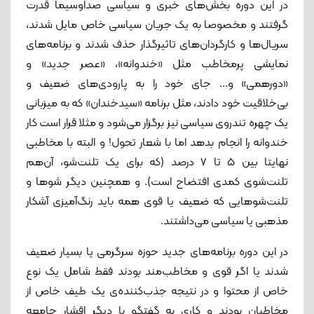
در این دوره بخش‌های خبری و سیاسی صداوسیما قدرت
گرفتند و مخصوصا به یک جریان سیاسی خاص مایل شدند،
سریال‌ها و کارگردان‌های تاثیرگذار حذف شدند و برنامه‌های
نمایشی پرمخاطب مثل «خندوانه»، «عصر جدید» و
«دورهمی» و... جای خود را به پارودی‌های ضعیف و
بی‌خلاقیت خود دادند، مثل برنامه «سیدخندان» که به میزبانی
یک چهره تندروی سیاسی نیز برگزار می‌شود و مثلا قرار است کار
خندوانه را انجام بدهد اما با شعار تحول! و البته با مخاطبی
نهایتا بین 5 تا 7 درصد (که برای یک تلنت‌شو، آن‌هم
تلنت‌شوی کمدی افتضاح است). و همچنین دیگر شوها و
تلنت‌شو‌هایی که ضعیف یا قوی همه باید رنگ‌آمیزی آشکار
مذهبی یا سیاسی می‌داشتند.
در این دوره برنامه‌های جدید حوزه سرگرمی یا بسیار ضعیف
شدند یا اگر قوی و مخاطب‌مند بودند فقط شامل یک نوع
خاص از محتوا و در نتیجه جذب‌کننده‌ی یک طیف خاص از
مخاطبان بودند و کاری به گفتگو با دیگر اقشار جامعه