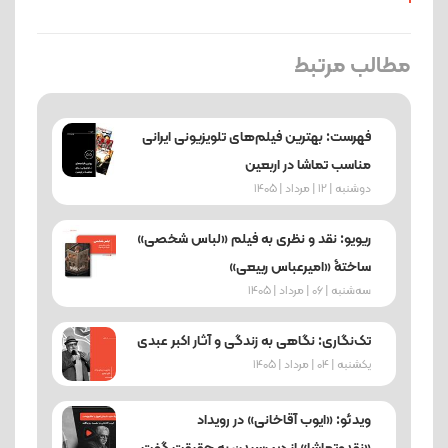
مطالب مرتبط
فهرست: بهترین فیلم‌های تلویزیونی ایرانی
مناسب تماشا در اربعین
دوشنبه | 12 | مرداد | 1405
ریویو: نقد و نظری به فیلم «لباس شخصی»
ساختۀ «امیرعباس ربیعی»
ﺳﻪشنبه | 06 | مرداد | 1405
تک‌نگاری: نگاهی به زندگی و آثار اکبر عبدی
یکشنبه | 04 | مرداد | 1405
ویدئو: «ایوب آقاخانی» در رویداد