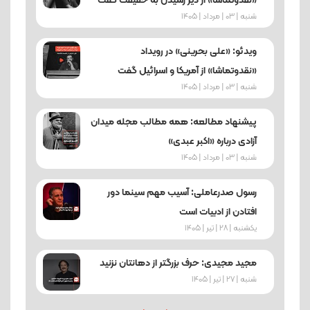
«نقدوتماشا» از دیر رسیدن به حقیقت گفت
شنبه | 03 | مرداد | 1405
ویدئو: «علی بحرینی» در رویداد
«نقدوتماشا» از آمریکا و اسرائیل گفت
شنبه | 03 | مرداد | 1405
پیشنهاد مطالعه: همه مطالب مجله میدان
آزادی درباره «اکبر عبدی»
شنبه | 03 | مرداد | 1405
رسول صدرعاملی: آسیب‌ مهم سینما دور
افتادن از ادبیات است
یکشنبه | 28 | تیر | 1405
مجید مجیدی: حرف بزرگتر از دهانتان نزنید
شنبه | 27 | تیر | 1405