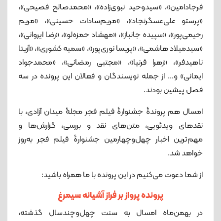
فرجادامین»، «سیدوحید نبوی‌زاده»، «محمدصالح فصیحی»،
«پرستو علی‌عسگرنجاد»، «مریم‌سادات حسینی»، «مریم
رحیمی‌پور»، «سپیده جانباز»، «مهشاد حمزه‌لو»، «رضا ایروانی»،
«سیدمیلاد هاشمی»، «پریسا نوری‌پور»، «سمیه کشوری»، «آزیتا
ناهیدفر»، «زهرا فرنیا»، «مجتبی رمضانی»، «محمدجواد
ایمانی» و... از جمله نویسندگان و فعالان این پرونده در سه
فصل پیشین بودند.
امسال هم پروندۀ جشنوارۀ فیلم فجر مجلۀ میدان آزادی، با
نقدهای ویدئویی، متن‌های نقد و بررسی، گزارش‌ها و
مهم‌ترین اخبار چهل‌وچهارمین جشنوارۀ فیلم فجر به‌روز
خواهد شد.
از شما دعوت می‌کنیم در این پرونده با ما همراه باشید:
پرونده پرواز بر فراز آشیانه سیمرغ
در بهمن‌ماه امسال به سنت چهل‌‌وچندسال گذشته،