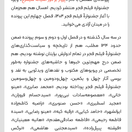
جشنواره فیلم فجر منتشر کردیم. امسال هم هم‌زمان
با آغاز جشنوارۀ فیلم فجر 1404، فصل چهارم این پرونده
را در میدان آزادی می‌خوانید.
در سه سال گذشته و در فصل اول و دوم و سوم پرونده ضمن
حدود 134 مطلب، هم از تاریخچه و سیاست‌گذاری‌های
جشنوارۀ فیلم فجر در تمام ادوارش برایتان نوشته بودیم، هم
ضمن درج مهم‌ترین خبرها و حاشیه‌های جشنواره به‌طور
تخصصی در ریویوهای مکتوب و نقدهای ویدئویی به نقد و
بررسی آثار چهل و یکمین، چهل‌ودومین و چهل‌وسومین
جشنوارۀ فیلم فجر پرداخته بودیم. «محمد صابری»، «مینو
خانی»، «معصومه‌سادات نبی‌پور»، «سیدحسام فروزان»،
«مجید اسطیری»، «حسن صنوبری»، «راضیه کاظم‌زاده
ایرانشهر»، «حامد کیایی»، «رقیه کیه»، «مینو رضایی»، «سیده
فاطمه رحیمی»، «فاطمه صادقی‌مقدم»، «هانیه معینیان»،
«فرشته پیپل‌زاده»، «سیدمجتبی هاشمی»، «نرگس