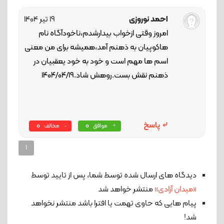
احمد نوروزی
19 تیر 1404
امروز وقتی ازخواب بیدارشدم،ناخودآگاه نام
هاکوپیان به ذهنم آمد،همیشه برای من معنی
اسم ها مهم است و خود به خود یعقبیان در
ذهنم نقش بست.روهش شاد.۱۴۰۴/۰۴/۱۹
پاسخ
0
0
موافق
مخالف
1
دیدگاه های ارسال شده توسط شما، پس از تایید توسط
«میدان آزادی»
منتشر خواهد شد
پیام هایی که حاوی تهمت یا افترا باشد منتشر نخواهد
شد!