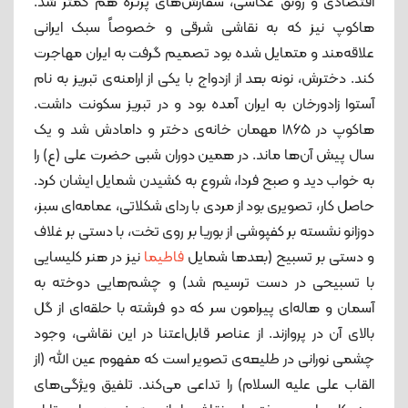
اقتصادی و رونق عکاسی، سفارش‌های پرتره هم کمتر شد.
هاکوپ نیز که به نقاشی شرقی و خصوصاً سبک ایرانی
علاقه‌مند و متمایل شده بود تصمیم گرفت به ایران مهاجرت
کند. دخترش، نونه بعد از ازدواج با یکی از ارامنه‌ی تبریز به نام
آستوا زادورخان به ایران آمده بود و در تبریز سکونت داشت.
هاکوپ در 1865 مهمان خانه‌ی دختر و دامادش شد و یک
سال پیش آن‌ها ماند. در همین دوران شبی حضرت علی (ع) را
به خواب دید و صبح فردا، شروع به کشیدن شمایل ایشان کرد.
حاصل کار، تصویری بود از مردی با ردای شکلاتی، عمامه‌ای سبز،
دوزانو نشسته بر کفپوشی از بوریا بر روی تخت، با دستی بر غلاف
و دستی بر تسبیح (بعدها شمایل
فاطیما
نیز در هنر کلیسایی
با تسبیحی در دست ترسیم شد) و چشم‌هایی دوخته به
آسمان و هاله‌ای پیرامون سر که دو فرشته با حلقه‌ای از گل
بالای آن در پروازند. از عناصر قابل‌اعتنا در این نقاشی، وجود
چشمی نورانی در طلیعه‌ی‌ تصویر است که مفهوم عین الله (از
القاب علی علیه السلام) را تداعی می‌کند. تلفیق ویژگی‌های