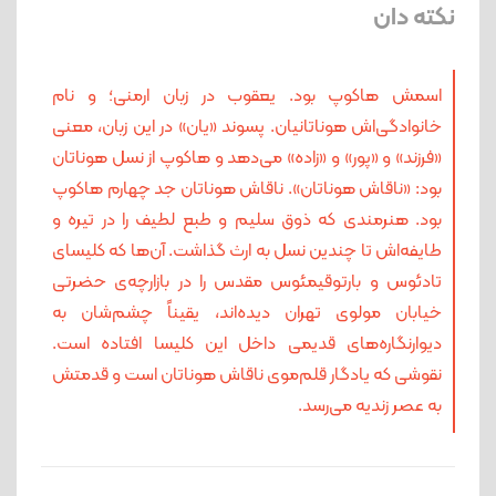
نکته دان
اسمش هاکوپ بود. یعقوب در زبان ارمنی؛ و نام
خانوادگی‌اش هوناتانیان. پسوند «یان» در این زبان، معنی
«فرزند» و «پور» و «زاده» می‌دهد و هاکوپ از نسل هوناتان
بود: «ناقاش هوناتان». ناقاش هوناتان جد چهارم هاکوپ
بود. هنرمندی که ذوق سلیم و طبع لطیف را در تیره و
طایفه‌اش تا چندین نسل به ارث گذاشت. آن‌ها که کلیسای
تادئوس و بارتوقیمئوس مقدس را در بازارچه‌ی حضرتی
خیابان مولوی تهران دیده‌اند، یقیناً چشم‌شان به
دیوارنگاره‌های قدیمی داخل این کلیسا افتاده است.
نقوشی که یادگار قلم‌موی ناقاش هوناتان است و قدمتش
به عصر زندیه می‌رسد.