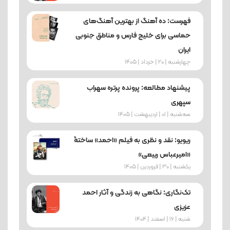
فهرست: ده آهنگ از بهترین آهنگ‌های
حماسی برای خلیج فارس و مناطق جنوبی
ایران
چهارشنبه | 20 | خرداد | 1405
پیشنهاد مطالعه: پرونده پرتره سهراب
سپهری
ﺳﻪشنبه | 01 | اردیبهشت | 1405
ریویو: نقد و نظری به فیلم «احمد» ساختۀ
«امیرعباس ربیعی»
یکشنبه | 30 | فروردین | 1405
تک‌نگاری: نگاهی به زندگی و آثار احمد
عزیزی
شنبه | 16 | اسفند | 1404