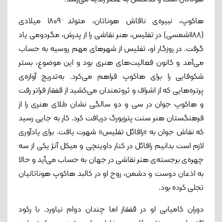
هاکوپ، نبیره‌ی ناقاش هوناتان، متولد 1809 میلادی
(1188شمسی) در تفلیس، هنر نقاشی را از پدرش، مگردومی یاد
گرفت. در روزگار او، تفلیس از شهرهای مهم روسیه به حساب
می‌آمد و کانون فعالیت‌های هنری بود و این موضوع، بستر
شکوفایی را برای هاکوپ فراهم می‌کرد. به‌تدریج آوازه‌ی
پرتره‌هایی که از اشراف و ثروتمندان می‌کشید از قفقاز فراتر رفت
و هاکوپ جوان در سی و دو سالگی نشان طلای هنری را از
فرهنگستان هنر سنت پترزبورگ دریافت کرد. کار به جایی رسید
که نقاش جوان به «رافائل تفلیس» شهرت یافت. برای یادآوری
لازم است بدانیم رافائل در کنار داوینچی و میکل آنژ یکی از سه
چهره‌ی برجسته‌ی هنر نقاشی در جهان به حساب می‌آید و حالا
به اذعان دوست و دشمن، روح او در کالبد هاکوپ هوناتانیان
تجلی کرده بود.
دوران کامیابی او در قفقاز اما چندان دوام نیاورد. با رکود