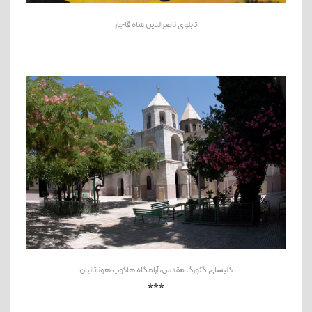
تابلوی ناصرالدین شاه قاجار
کلیسای گئورگ مقدس، آرامگاه هاکوپ هوناتانیان
***