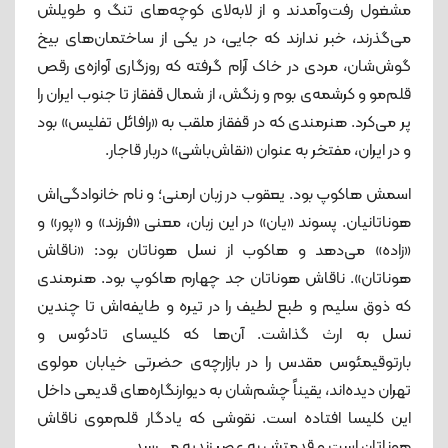
مشغول رفت‌وآمدند و از لابه‌لای کوچه‌های تنگ و طویلش
می‌گذرند، خبر ندارند که جایی، در یکی از ساختمان‌های بیخ
گوش‌شان، مردی در خاک آرام گرفته که روزگاری آوازه‌ی رقص
قلم‌مو و کرشمه‌ی بوم و رنگش، از شمال قفقاز تا جنوب ایران را
پر می‌کرد. هنرمندی که در قفقاز ملقب به «رافائل تفلیس» بود
و در ایران، مفتخر به عنوان «نقاش‌باشی» دربار قاجار.
اسمش هاکوپ بود. یعقوب در زبان ارمنی؛ و نام خانوادگی‌اش
هوناتانیان. پسوند «یان» در این زبان، معنی «فرزند» و «پور» و
«زاده» می‌‌دهد و هاکوب از نسل هوناتان بود: «ناقاش
هوناتان». ناقاش هوناتان جد چهارم هاکوپ بود. هنرمندی
که ذوق سلیم و طبع لطیف را در تیره و طایفه‌اش تا چندین
نسل به ارث گذاشت. آن‌ها که کلیسای تادئوس و
بارتوقیمئوس مقدس را در بازارچه‌ی حضرتی خیابان مولوی
تهران دیده‌اند، یقیناً چشم‌شان به دیوارنگاره‌های قدیمی داخل
این کلیسا افتاده است. نقوشی که یادگار قلم‌موی ناقاش
هوناتان است و قدمتش به عصر زندیه می‌رسد.