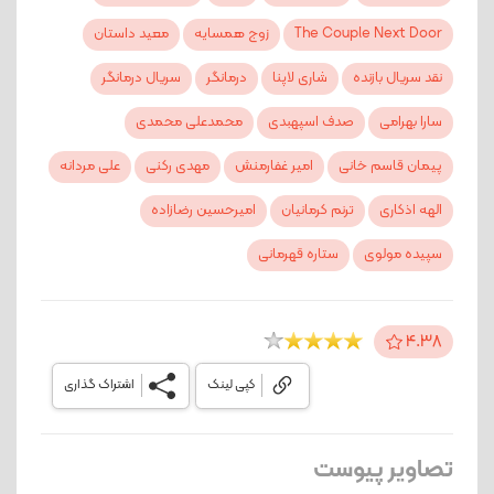
The Couple Next Door
زوج همسایه
معید داستان
نقد سریال بازنده
شاری لاپنا
درمانگر
سریال درمانگر
سارا بهرامی
صدف اسپهبدی
محمدعلی محمدی
پیمان قاسم خانی
امیر غفارمنش
مهدی رکنی
علی مردانه
الهه اذکاری
ترنم کرمانیان
امیرحسین رضازاده
سپیده مولوی
ستاره قهرمانی
4.38
کپی لینک
اشتراک گذاری
تصاویر پیوست