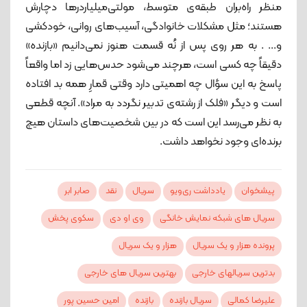
منظر راه‌بران طبقه‌ی متوسط، مولتی‌میلیاردرها دچارش
هستند؛ مثل مشکلات خانوادگی، آسیب‌های روانی، خودکشی
و... . به هر روی پس از نُه قسمت هنوز نمی‌دانیم «بازنده»
دقیقاً چه کسی است، هرچند می‌شود حدس‌هایی زد اما واقعاً
پاسخ به این سؤال چه اهمیتی دارد وقتی قمارِ همه بد افتاده
است و دیگر «فلک از رشته‌ی تدبیر نگردد به مراد». آنچه قطعی
به نظر می‌رسد این است که در بین شخصیت‌های داستان هیچ
برنده‌ای وجود نخواهد داشت.
پیشخوان
یادداشت ری‌ویو
سریال
نقد
صابر ابر
سریال‌ های شبکه نمایش خانگی
وی او دی
سکوی پخش
پرونده هزار و یک سریال
هزار و یک سریال
بدترین سریالهای خارجی
بهترین سریال های خارجی
علیرضا کمالی
سریال بازنده
بازنده
امین حسین پور