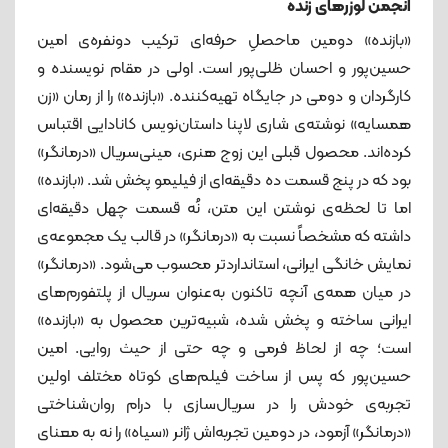
انجمن لوزرهای زنده
«بازنده» دومین ماحصلِ حرفه‌ای ترکیب دونفره‌ی امین
حسین‌پور و احسان ظلی‌پور است. اولی در مقام نویسنده و
کارگردان و دومی در جایگاه تهیه‌کننده. «بازنده» را از رمان «زن
همسایه» نوشته‌ی شاری لاپنا داستان‌نویس کانادایی اقتباس
کرده‌اند. محصول قبلی این زوج هنری، مینی‌سریال «درمانگر»
بود که در پنج قسمت ده دقیقه‌ای از فیلیمو پخش شد. «بازنده»
اما تا لحظه‌ی نوشتن این متن، نُه قسمت چهل دقیقه‌ای
داشته که مشخصاً نسبت به «درمانگر» در قالب یک مجموعه‌ی
نمایش خانگی ایرانی، استانداردتر محسوب می‌شود. «درمانگر»
در میان همه‌ی آنچه تاکنون به‌عنوان سریال از پلتفورم‌های
ایرانی ساخته و پخش شده، شبیه‌ترین محصول به «بازنده»
است؛ چه از لحاظ فرمی و چه حتی از حیث روایی. امین
حسین‌پور که پس از ساخت فیلم‌های کوتاه مختلف اولین
تجربه‌ی خودش را در سریال‌سازی با درام روان‌شناختی
«درمانگر» آزمود، در دومین تجربه‌اش ژانر «سیاه» را نه به معنای