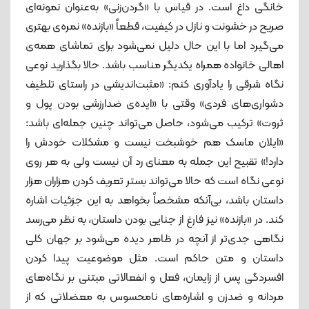
خانگی داغ است. در قیاس با «گردن‌زنی» به‌عنوان نمونه‌ای
صریح در خشونت و نازل در کیفیت، قطعاً «بازنده» نمره‌ی بهتری
می‌گیرد اما با این حال دلیل نمی‌شود برای تماشای همه‌ی
اهالی خانواده همراه یکدیگر مناسب باشد. حالا بگذارید نوعی
نگاه شرقی را یادآوری کنم: «مثبت‌اندیشی در راستای تلطیف
دشواری‌های فردی» وقتی با «ایده‌ی ضدارزشی بودن پول و
ثروت» ترکیب می‌شود، حاصل می‌تواند چنین جمله‌ای باشد:
«ایلان ماسک هم خوشبخت نیست و مشکلات خودش را
دارد!» تقبیح این جمله به معنای رد آن نیست ولی به هر روی
نوعی نگاه است که حالا می‌تواند بستر تعریف کردن هزاران هزار
داستان باشد، بی‌آنکه مشخصاً بخواهد به این جزئیات اشاره
کند. در «بازنده» نیز فارغ از جنایی بودن داستان، به نظر می‌رسد
نگاهی جدی‌تر از آنچه در ظاهر دیده می‌شود بر جهان کلی
داستان و متن حاکم است. مثل موضوعیت پیدا کردن
افسردگی پس از زایمان، فعل و انفعالاتی مبتنی بر نگاه‌های
مردانه و ضدزن و اشاره‌های نامحسوس به معضلاتی که از