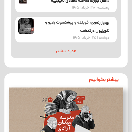
«اهل ایران» ساختۀ «هادی نائیجی»
پنجشنبه | 28 | خرداد | 1405
بهروز رضوی، گوینده و پیشکسوت رادیو و
تلویزیون درگذشت
دوشنبه | 25 | خرداد | 1405
موارد بیشتر
بیشتر بخوانیم