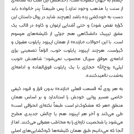
چشم به جهان گشوده است! (حداقلش این است که نشانه‌ای
از سنت یا مذهب وجود ندارد.) پس طبیعتاً پدر خانواده باید
دست به خودکشی زده باشد (هرچند شاید در روال داستان این
گزاره نقض شود) و حتی آشنایی ارغوان و کاوه در قالب یک
عشق تیپیک دانشگاهی هم جزئی از کلیشه‌های مرسوم
است. با این احوالات «بازنده» از همان اپیزود پایلوت مقبول و
گیراست. هرچند اپیزود پایلوت خوب، الزاماً تضمینی برای
ادامه‌ی موفق سریال محسوب نمی‌شود؛ شاهدش «نوبت
لیلی» روح‌الله حجازی با یک پایلوت فوق‌العاده و ادامه‌ای
به‌شدت ناامیدکننده.
به هر روی نُه قسمت فعلی «بازنده» بدون فراز و فرود کیفی
خاصی مسیر روایی خودش را استاندارد و بر اساس همان
منطقِ «هر که مشکوک‌تر است طبعاً نکته‌ای انحرافی است»
طی می‌کند و آخر هر اپیزود هم یا چالش جدیدی مطرح
می‌شود یا شخصیت تازه‌ای را به مخاطب معرفی می‌کنند. اما از
آنجا که می‌دانیم طبق همان کلیشه‌ها گره‌گشایی‌های اصلی