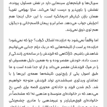
سریال‌ها و فیلم‌های سینمایی دارد در نقش مسئول پرونده،
نقشش را باورپذیر و درست ایفا می‌کند. سارا بهرامی تقریباً
همان باران کیان‌فر «درمانگر» است، با این حال اینجا هم
اجرایش جواب می‌دهد. صابر ابر و پیمان قاسم‌خانی و دیگران
هم توی ذوق نمی‌زنند.
اما واقعاً نمی‌شود به «بازنده» اشکال گرفت؟ چرا که نمی‌شود!
«بازنده» پر است از کلیشه‌هایی که در یک درام جنایی می‌توانیم
شاهدش باشیم. کارآگاهی که فرزندش را در سانحه‌ی رانندگی از
دست داده، خودش مقصر بوده و به همین دلیل همسرش او
را در مرگ فرزندشان مقصر می‌داند و از او جدا شده است و ما
طبق اصول یکی از رایج‌ترین کلیشه‌ها همه‌ی این‌ها را با
تماشای ویدئوی ضبط‌شده‌ی تولد فرزندش متوجه خواهیم
شد. گم شدن فرزند و حادثه‌ی محوری قصه برای کسی رخ
می‌دهد که در خانواده‌ای متوسط و مذهبی نه! که مشخصاً در
خانواده‌ای فوق‌میلیاردر و غیرمذهبی با مادری چشم‌رنگی