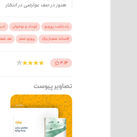
هنوز در صف عوارضی در انتظار
یادداشت ری‌ویو
کودک و نوجوان
ادب
افسانه شعبان‌نژاد
ریویو شعر
نقد شعر
4.14
تصاویر پیوست