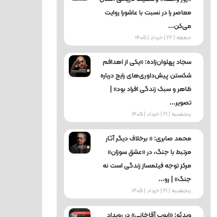
معاصر را در نسبت با عاشورا روایت
می‌کن...
جمعه | 22 | خرداد | 1405
سجاد پهلوان‌زاده: «یکی از اهدافم
شکستن پیش‌داوری‌های رایج درباره
ظاهر و سبک زندگی افراد بود» |
تصویر...
پنجشنبه | 21 | خرداد | 1405
محمد صابری: « برخلاف دیگر آثار
مرتبط با جنگ، در «عشق سوزان»
مرکز توجه فیلمساز زندگی است نه
جنگ» | رو...
پنجشنبه | 21 | خرداد | 1405
ویدئو: «ایوب آقاخانی» در رویداد