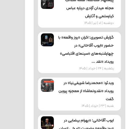
پیشنهاد مطالعه: همه مطالب
مجله میدان آزادی درباره عباس
کیارستمی و آثارش
دوشنبه | 01 | تیر | 1405
گزارش تصویری: اکران «روز واقعه» با
حضور «ایوب آقاخانی» در
چهارشنبه‌های «سینمای اقتباسی»
رویداد «نقد ...
یکشنبه | 24 | خرداد | 1405
ویدئو: «محمدرضا شریفی‌نیا» در
رویداد «نقدوتماشا» از معجزه پروین
گفت
شنبه | 23 | خرداد | 1405
ایوب آقاخانی: «بهرام بیضایی در
«روز واقعه» وضعیت تاریخی انسان