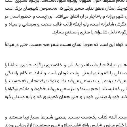
، تمام شعرها حول مفهوم بزرگراه سروده‌شده‌اند. بزرگراه مسیری است
 کوچک امکان تحقق ندارد. مسیر بزرگی که مخصوص شهرهای بزرگ است
ر روزانه و به‌ناچار در آن اتفاق می‌افتد. این زیست و حضور انسان در
 نگرش شاعرانه است، ولو اینکه قالب قالب سخت و سیمانی و سیاه و
ونه تامل شاعرانه یا هنری را ممتنع بنماید.
 خود گواه این است که هرجا انسان هست شعر هم هست، حتی در میانۀ
ه، در میانۀ خطوط صاف و یکسان و خاکستری بزرگراه، جادوی تماشا را
به صندلی با کمربندی ایمنی پشت فرمان است و نباید هنگام رانندگی
می‌کند پرنده را ببیند، سعی می‌کند تک و توک درخت‌هایی که هستند را
ی که نیستند را هم ببیند! و نیز سعی می‌کند خطوط و علائم بزرگراه را
کند خود را، صندلی خود را و حتی همان کمربندی که او را به صندلی گره
است. البته کتاب یک‌دست نیست. بعضی شعرها بسیار زیبا هستند و
کلام موزون. «پلیس راه»، «شب‌نما» و «عبور مستقیم» از آن‌هایی بودند