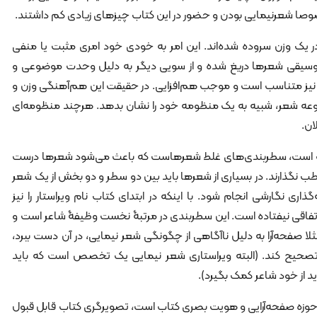
صا شعرنیمایی بودن و حضور در این کتاب چیزهای زیادی کم داشتند.
 یک وزن سروده شده‌اند. این امر به خودی خود امری مثبت یا منفی
موسیقی شعرها دریغ شده و از سویی دیگر به دلیل وحدت موضوعی و
یز متناسب است و موجب هم‌افزایی. در حقیقت این هم‌آهنگی وزن و
وعه شعر، شبیه به یک منظومه خود را نشان بدهد. هرچند منظومه‌ای
ان.
ب است، سطربندی‌های غلط شعرهاست که باعث می‌شود شعرها درست
طب نگذارند. در بسیاری از شعرها باید بین دو سطر و دو بخش از یک شعر
اری نگارشی انجام شود. با اینکه در ابتدای کتاب نام ویراستار را نیز
فاقی نیفتاده است. این سطربندی در مرتبۀ نخست وظیفۀ شاعر است و
لا صفحه‌آرا به دلیل ناآگاهی از چگونگی شعر نیمایی، در آن دست ببرد،
تصحیح کند. (البته ویراستاری شعر نیمایی یک تخصص است که باید
ید از خود شاعر کمک بگیرد).
زه صفحه‌آرایی و هویت بصری کتاب است، تصویرگری کتاب قابل قبول