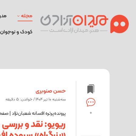
مجله
مدر
کودک و نوجوان
حسن صنوبری
ﺳﻪشنبه 10 تیر 1404 / خواندن: 5 دقیقه
0
پرونده‌پرتره افسانه شعبان‌نژاد | ص
ریویو: نقد و بررس
«بزرگراه» سروده اف