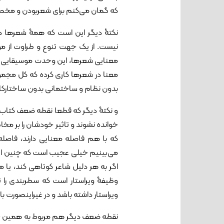
که گمان می‌کنم برای شعربودن و مخصو
نکتۀ دیگر این است که همۀ شعرها در
نیست. از یک جهت تنوع و طراوت از 
معنایی شعرها، این وحدت موسیقایی ن
معنا در شعرها کاری کرده که کل مجم
بدون نظام و ساختمانی بدون ساختارکل
و نکتۀ دیگر که قطعا نقطه ضعف کتا
خوانده نشوند و تاثیر خودشان را بر مخا
که با هم فاصله معنایی دارند، فاصله‌گذ
می‌بینیم خیلی عجیب است که چنین ات
اگر به هر دلیل شاعر کوتاهی کند، یا مث
وظیفۀ ویراستار است که سطربندی را 
ویراستار داشته باشد و در غیراینصورت با
نقطه ضعف دیگر هم مربوط به همین حو