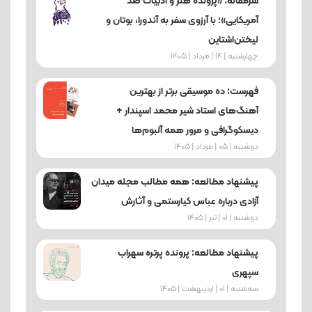
سرمقاله: «پرونده هنر و ادبیات ضد
آمریکایی»؛ با آرزوی سفر به آندورا، بوتان و
لیختن‌اشتاین
چهارشنبه | 14 | مرداد | 1405
فهرست: ده موسیقی برتر از بهترین
آهنگ‌های استاد شیر محمد اسپندار +
دیسکوگرافی و مرور همه آلبوم‌ها
دوشنبه | 05 | مرداد | 1405
پیشنهاد مطالعه: همه مطالب مجله میدان
آزادی درباره عباس کیارستمی و آثارش
دوشنبه | 01 | تیر | 1405
پیشنهاد مطالعه: پرونده پرتره سهراب
سپهری
ﺳﻪشنبه | 01 | اردیبهشت | 1405