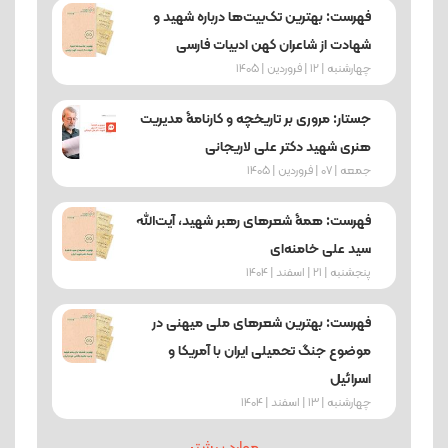
فهرست: بهترین تک‌بیت‌ها درباره شهید و
شهادت از شاعران کهن ادبیات فارسی
چهارشنبه | 12 | فروردین | 1405
جستار: مروری بر تاریخچه و کارنامۀ مدیریت
هنری شهید دکتر علی لاریجانی
جمعه | 07 | فروردین | 1405
فهرست: همۀ شعرهای رهبر شهید، آیت‌الله
سید علی خامنه‌ای
پنجشنبه | 21 | اسفند | 1404
فهرست: بهترین شعرهای ملی میهنی در
موضوع جنگ تحمیلی ایران با آمریکا و
اسرائیل
چهارشنبه | 13 | اسفند | 1404
موارد بیشتر