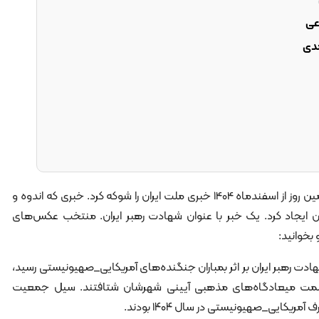
مجله میدان آزادی: سحرگاه دهمین روز از اسفندماه 1404 خبری ملت ایران را شوکه کرد. خبری که اندوه و
ان ایجاد کرد. یک خبر با عنوان شهادت رهبر ایران. منتخب عکس‌های
 بخوانید:
اه دهم اسفند ۱۴۰۴ خبر شهادت رهبر ایران بر اثر بمباران جنگنده‌های آمریکایی_صهیونیستی رسید،
مت میعادگاه‌های مذهبی آیینی شهرشان شتافتند. سیل جمعیت
ریکایی_صهیونیستی در سال ۱۴۰۴ بودند.