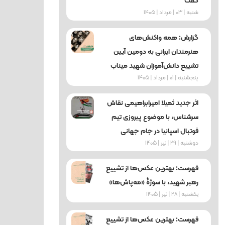
گفت
شنبه | 03 | مرداد | 1405
گزارش: همه واکنش‌های
هنرمندان ایرانی به دومین آیین
تشییع دانش‌آموزان شهید میناب
پنجشنبه | 01 | مرداد | 1405
اثر جدید ثمیلا امیرابراهیمی نقاش
سرشناس، با موضوع پیروزی تیم
فوتبال اسپانیا در جام جهانی
دوشنبه | 29 | تیر | 1405
فهرست: بهترین عکس‌ها از تشییع
رهبر شهید، با سوژۀ «مه‌پاش‌ها»
یکشنبه | 28 | تیر | 1405
فهرست: بهترین عکس‌ها از تشییع