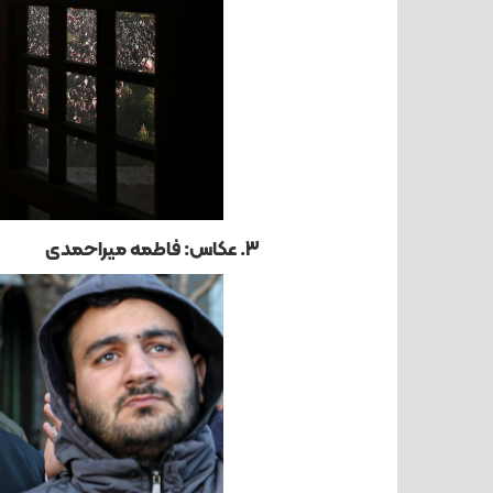
3. عکاس: فاطمه میراحمدی