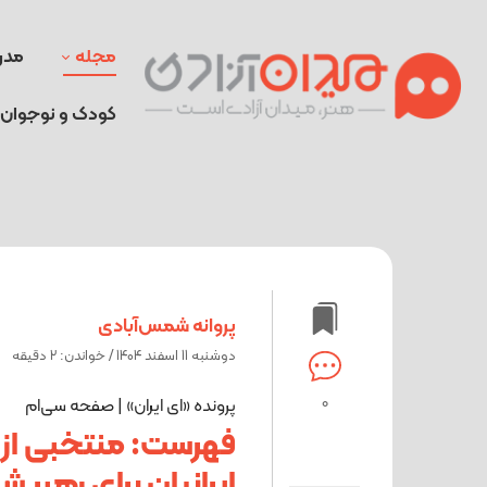
مجله
مدر
کودک و نوجوان
پروانه شمس‌آبادی
دوشنبه 11 اسفند 1404 / خواندن: 2 دقیقه
0
پرونده «ای ایران» | صفحه سی‌ام
فهرست: منتخبی ا
ایرانیان برای رهبر ش