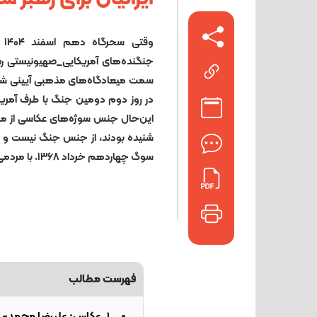
وق
جنگنده‌های آمریکایی_صهیونیستی ر
سمت میعادگاه‌های مذهبی آیینی شه
این‌حال جنس سوژه‌های عکاسی از مر
شنیده بودند، از جنس جنگ نیست و 
سوگ چهاردهم خرداد ۱۳۶۸. با مردمی گریان، ناباور، غمگین و گاه از پا درآمده.
فهرست مطالب