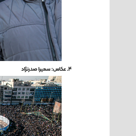
4. عکاس: سمیرا صدرنژاد