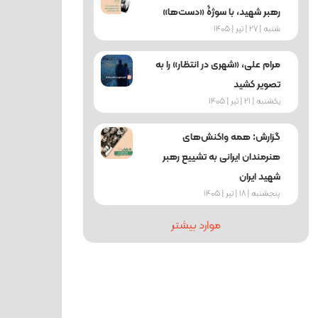
رهبر شهید، با سوژۀ «دست‌ها»
شنبه | 27 | تیر | 1405
مرام علی، «شهری در انتظار» را به
تصویر کشید
یکشنبه | 21 | تیر | 1405
گزارش: همه واکنش‌های
هنرمندان ایرانی به تشییع رهبر
شهید ایران
پنجشنبه | 18 | تیر | 1405
موارد بیشتر