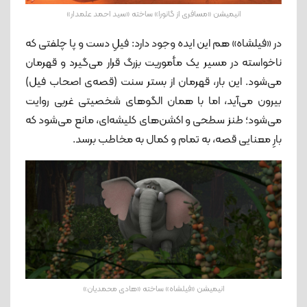
انیمیشن «مسافری از گانورا» ساخته «سید احمد علمدار»
در «فیلشاه» هم این ایده وجود دارد: فیلِ دست‌ و پا چلفتی که
ناخواسته در مسیر یک مأموریت بزرگ قرار می‌گیرد و قهرمان
می‌شود. این ‌بار، قهرمان از بستر سنت (قصه‌ی اصحاب فیل)
بیرون می‌آید، اما با همان الگوهای شخصیتی غربی روایت
می‌شود؛ طنز سطحی و اکشن‌های کلیشه‌ای، مانع می‌شود که
بارِ معنایی قصه، به تمام و کمال به مخاطب برسد.
انیمیشن «فیلشاه» ساخته «هادی محمدیان»