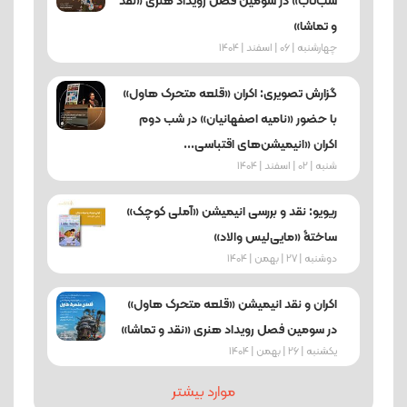
شب‌تاب» در سومین فصل رویداد هنری «نقد
و تماشا»
چهارشنبه | 06 | اسفند | 1404
گزارش تصویری: اکران «قلعه متحرک هاول»
با حضور «نامیه اصفهانیان» در شب دوم
اکران «انیمیشن‌های اقتباسی...
شنبه | 02 | اسفند | 1404
ریویو: نقد و بررسی انیمیشن «آملی کوچک»
ساختۀ «مایی‌لیس والاد»
دوشنبه | 27 | بهمن | 1404
اکران و نقد انیمیشن «قلعه متحرک هاول»
در سومین فصل رویداد هنری «نقد و تماشا»
یکشنبه | 26 | بهمن | 1404
موارد بیشتر