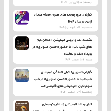
جمعه | 07 | فروردین | 1405
گزارش: مرور پرونده‌های هنری مجله میدان
آزادی در سال 1404
ﺳﻪشنبه | 04 | فروردین | 1405
نشست نقد و بررسی انیمیشن «مدفن کرم‌
های شب‌ تاب» با حضور «حسن صنوبری» در
رویداد «نقد و تماشا»
شنبه | 09 | اسفند | 1404
گزارش تصویری: اکران «مدفن کرم‌های
شب‌تاب» با حضور «حسن صنوبری» در شب
سوم اکران «انیمیشن‌های اقتباسی»...
پنجشنبه | 07 | اسفند | 1404
اکران و نقد انیمیشن «مدفن کرم‌های