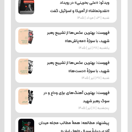
ویدئو: «علی بحرینی» در رویداد
«نقدوتماشا» از آمریکا و اسرائیل گفت
شنبه | 03 | مرداد | 1405
فهرست: بهترین عکس‌ها از تشییع رهبر
شهید، با سوژۀ «مه‌پاش‌ها»
یکشنبه | 28 | تیر | 1405
فهرست: بهترین عکس‌ها از تشییع رهبر
شهید، با سوژۀ «دست‌ها»
شنبه | 27 | تیر | 1405
فهرست: بهترین آهنگ‌های برای وداع و در
سوگ رهبر شهید
پنجشنبه | 11 | تیر | 1405
پیشنهاد مطالعه: همۀ مطالب مجله میدان
آزادی دربارۀ سریال «اهل ایران»