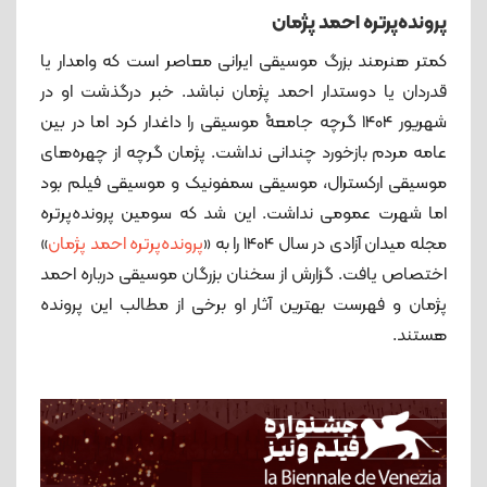
پرونده‌پرتره احمد پژمان
کمتر هنرمند بزرگ موسیقی ایرانی معاصر است که وامدار یا
قدردان یا دوستدار احمد پژمان نباشد. خبر درگذشت او در
شهریور 1404 گرچه جامعۀ موسیقی را داغدار کرد اما در بین
عامه مردم بازخورد چندانی نداشت. پژمان گرچه از چهره‌‌های
موسیقی ارکسترال، موسیقی سمفونیک و موسیقی فیلم بود
اما شهرت عمومی نداشت. این شد که سومین پرونده‌پرتره
مجله میدان آزادی در سال 1404 را به «
پرونده‌پرتره احمد پژمان
»
اختصاص یافت. گزارش از سخنان بزرگان موسیقی درباره احمد
پژمان و فهرست بهترین آثار او برخی از مطالب این پرونده
هستند.