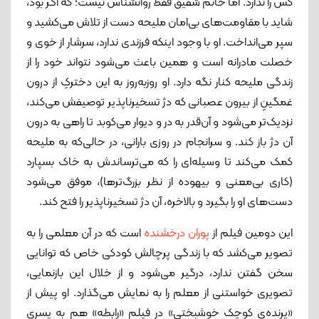
کس را ندارد. اما خانم شفیق فقط روانشناس نیست؛ که اگر بود،
شاید با مقاومت‌های بی‌امان ملیحه دست از تلاش می‌کشید و
سپر می‌انداخت. او با وجود اینکه فرزندی ندارد، سرشار از خوی و
خصلت مادرانه است و همین باعث می‌شود نتواند خود را از
زندگی ملیحه کنار نگه دارد. او روزبه‌روز به این دخترکِ از درون
غمگینِ از بیرون عصبانی که دژ تسخیرناپذیر توصیفش می‌کند،
نزدیک‌تر می‌شود و آن‌قدر به در و دیوار می‌کوبد تا راهی به درون
آن دژ باز کند. و سرانجام در روزی بارانی، در حالی‌که به ملیحه
کمک می‌کند تا وسیله‌ای را که می‌ترساندش به خاک بسپارد
(کاری بی‌معنی و بیهوده از نظر بزرگ‌ترها)، موفق می‌شود
دست‌های او را بگیرد و بالاخره، آن دژ تسخیرناپذیر را فتح کند.
این دومین فیلم از
پوران درخشنده
است که در آن معلمی را به
تصویر می‌کشد که با زندگی پرچالش کودکی خاص که توانایی
سخن‌ گفتن ندارد، درگیر می‌شود و از خلال این بازنمایی،
تصویری خواستنی از معلم را به نمایش می‌گذارد. او پیش از
«پرنده‌ی کوچک خوشبختی» در فیلم «رابطه» هم به پسری