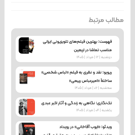
مطالب مرتبط
فهرست: بهترین فیلم‌های تلویزیونی ایرانی
مناسب تماشا در اربعین
دوشنبه | 12 | مرداد | 1405
ریویو: نقد و نظری به فیلم «لباس شخصی»
ساختۀ «امیرعباس ربیعی»
ﺳﻪشنبه | 06 | مرداد | 1405
تک‌نگاری: نگاهی به زندگی و آثار اکبر عبدی
یکشنبه | 04 | مرداد | 1405
ویدئو: «ایوب آقاخانی» در رویداد