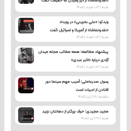
«نقدوتماشا» از دیر رسیدن به حقیقت گفت
شنبه | 03 | مرداد | 1405
ویدئو: «علی بحرینی» در رویداد
«نقدوتماشا» از آمریکا و اسرائیل گفت
شنبه | 03 | مرداد | 1405
پیشنهاد مطالعه: همه مطالب مجله میدان
آزادی درباره «اکبر عبدی»
شنبه | 03 | مرداد | 1405
رسول صدرعاملی: آسیب‌ مهم سینما دور
افتادن از ادبیات است
یکشنبه | 28 | تیر | 1405
مجید مجیدی: حرف بزرگتر از دهانتان نزنید
شنبه | 27 | تیر | 1405