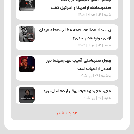
«نقدوتماشا» از آمریکا و اسرائیل گفت
شنبه | 03 | مرداد | 1405
پیشنهاد مطالعه: همه مطالب مجله میدان
آزادی درباره «اکبر عبدی»
شنبه | 03 | مرداد | 1405
رسول صدرعاملی: آسیب‌ مهم سینما دور
افتادن از ادبیات است
یکشنبه | 28 | تیر | 1405
مجید مجیدی: حرف بزرگتر از دهانتان نزنید
شنبه | 27 | تیر | 1405
موارد بیشتر