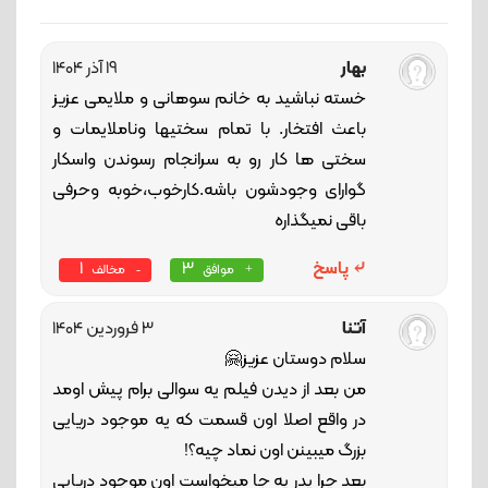
بهار
19 آذر 1404
خسته نباشید به خانم سوهانی و ملایمی عزیز
باعث افتخار. با تمام سختیها وناملایمات و
سختی ها کار رو به سرانجام رسوندن واسکار
گوارای وجودشون باشه.کارخوب،خوبه وحرفی
باقی نمیگذاره
پاسخ
3
1
موافق
مخالف
آتنا
3 فروردین 1404
سلام دوستان عزیز🤗
من بعد از دیدن فیلم یه سوالی برام پیش اومد
در واقع اصلا اون قسمت که یه موجود دریایی
بزرگ میبینن اون نماد چیه؟!
بعد چرا پدر یه جا میخواست اون موجود دریایی