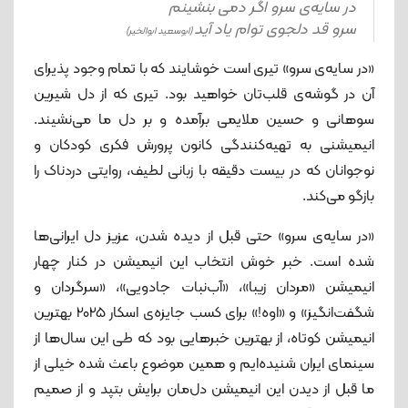
در سایه‌ی سرو اگر دمی بنشینم
سرو قد دلجوی توام یاد آید
(ابوسعید ابوالخیر)
«در سایه‌ی سرو» تیری است خوشایند که با تمام وجود پذیرای
آن در گوشه‌ی قلب‌تان خواهید بود. تیری که از دل شیرین
سوهانی و حسین ملایمی برآمده و بر دل ما می‌نشیند.
انیمیشنی به تهیه‌کنندگی کانون پرورش فکری کودکان و
نوجوانان که در بیست دقیقه با زبانی لطیف، روایتی دردناک را
بازگو می‌کند.
«در سایه‌ی سرو» حتی قبل از دیده شدن، عزیز دل‌ ایرانی‌ها
شده است. خبر خوش انتخاب این انیمیشن در کنار چهار
انیمیشن «مردان زیبا»، «آب‌نبات جادویی»، «سرگردان و
شگفت‌انگیز» و «اوه!» برای کسب جایزه‌ی اسکار 2025 بهترین
انیمیشن کوتاه، از بهترین خبرهایی بود که طی این سال‌ها از
سینمای ایران شنیده‌ایم و همین موضوع باعث شده خیلی از
ما قبل از دیدن این انیمیشن دل‌مان برایش بتپد و از صمیم