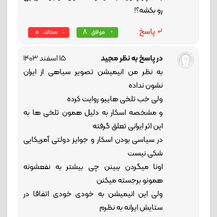
رو بکشه؟!
پاسخ
8
0
موافق
مخالف
در پاسخ به نظر مجید
15 اسفند 1403
به نظر من انیمیشن تصویر سیاهی از ایران
نشون نداده
ولی خب تلخی هاییو روایت کرده
و مشخصه اسکار به دلیل همون تلخی ها به
این اثر ایرانی تعلق گرفته
در سیاسی بودن اسکار و جوایز دولتی آمریکایی
شکی نیست
اونا میگردن ببینن چی بیشتر به نفعشونه
همونو برجسته میکنن
ولی این انیمیشن به خودی خودی اتفاقا در
ستایش ایرانه به نظرم