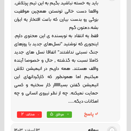
باید یه خسته نباشید بگیم به این تیم پرتلاش.
واقعا دست خالی تونستن همچین موفقیت
بزرگی رو بدست بیارن که باعث افتخار یه ایران
بشه.دمتون گرم
فقط یه انتقاد به نویسنده ی این محتوی دارم.
اینجوری که نوشتید "نسل‌های جدید با روزهای
جنگ نسبتی نداشتند" اتفاقا نسل های جدید
کاملا نسبت به گذشته , حال و خصوصا آینده
واقف هستند. همه داریم در انیمیشن تلاش
میکنیم اما همونطور که کارگردانهای این
انیمیشن گفتن بسیااااااار کار سختیه و کسی
حمایت نمیکنه. چه از نظر نیروی انسانی و چه
امکانات دیگه.....
پاسخ
5
2
موافق
مخالف
پروانه
13 اسفند 1403