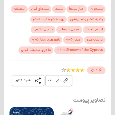
پیشخوان
اخبار سینما
سینما
سینمای ایران
انیمیشن
راضیه کاظم زاده ایرانشهر
پرونده جایزه فیلم اسکار
آکادمی اسکار
شیرین سوهانی
حسین ملایمی
در سایه سرو
اسکار 2025
نامزدهای اسکار 2025
In the Shadow of the Cypress
ماجرای انیمیشن ایرانی
4.16
کپی لینک
اشتراک گذاری
تصاویر پیوست