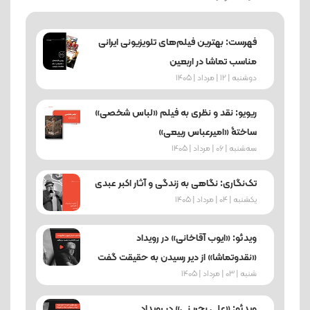
فهرست: بهترین فیلم‌های تلویزیونی ایرانی
مناسب تماشا در اربعین
دوشنبه | 12 | مرداد | 1405
ریویو: نقد و نظری به فیلم «لباس شخصی»
ساختۀ «امیرعباس ربیعی»
ﺳﻪشنبه | 06 | مرداد | 1405
تک‌نگاری: نگاهی به زندگی و آثار اکبر عبدی
یکشنبه | 04 | مرداد | 1405
ویدئو: «ایوب آقاخانی» در رویداد
«نقدوتماشا» از دیر رسیدن به حقیقت گفت
شنبه | 03 | مرداد | 1405
ویدئو: «علی بحرینی» در رویداد