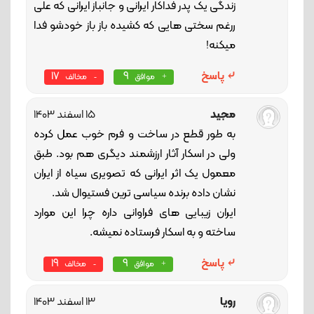
زندگی یک پدر فداکار ایرانی و جانباز ایرانی که علی
ررغم سختی هایی که کشیده باز باز خودشو فدا
میکنه!
پاسخ
9
17
موافق
مخالف
مجید
15 اسفند 1403
به طور قطع در ساخت و فرم خوب عمل کرده
ولی در اسکار آثار ارزشمند دیگری هم بود. طبق
معمول یک اثر ایرانی که تصویری سیاه از ایران
نشان داده برنده سیاسی ترین فستیوال شد.
ایران زیبایی های فراوانی داره چرا این موارد
ساخته و به اسکار فرستاده نمیشه.
پاسخ
9
19
موافق
مخالف
رویا
13 اسفند 1403