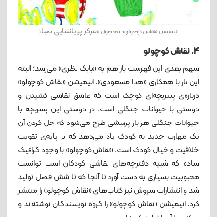
مرکز پویانمایی صبا
انیمیشن «نقاش کوچولو»، محصول «
»
4. نقاش کوچولو
سهم بعدی این فهرست باز هم به «بابک نظری» می‌رسد؛ البته
این بار با همکاری «هدا مسعودی». انیمیشن «نقاش کوچولو»
درباره‌ی پسربچه‌ای کوچک است که عاشق نقاشی کشیدن و
دوستی با حیوانات جنگلی است. در دوستی این پسربچه با
حیوانات جنگلی هر بار پرسشی طرح می‌شود که حل کردن آن
یک مهارت جدید به کودک یاد می‌دهد که بر پایه‌ی تقویت
خلاقیت و خیال کودک است. «نقاش کوچولو» با وجود گرافیک
ساده که شبیه دفترچه‌های نقاشی کودکان است توانست
محبوبیت بسیاری به دست آورد تا آنجا که تا شش فصل تولید
شد و انتشارات سروش نیز کتاب‌های «نقاش کوچولو» را منتشر
کرد. انیمیشن «نقاش کوچولو» را گروه نویسندگان نوشته‌اند و