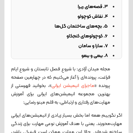
3. قصه‌های ریرا
4. نقاش کوچولو
5. بچه‌های ساختمان گل‌ها
6. کوچولوهای کنجکاو
7. سارا و سامان
8. ببعی و ببعو
9. ماجراهای سعید
مجله میدان آزادی: با شروع فصل تابستان و شروع ایام
10. چی شد این رنگی شدم؟
فراغت، پرونده‌ای را آغاز می‌کنیم که در چهارمین صفحه
پرونده «
ماجرای انیمیشن ایرانی
»، بخوانید فهرستی از
بهترین مجموعه انیمیشن‌های ایرانی برای آموزش
مهارت‌های رفتاری و ارتباطی، به قلم مینو رضایی:
اگر نگوییم همه اما بخش بسیار زیادی از انیمیشن‌های ایرانی
مهارت‌محورند. یعنی با هدف آموزش نوعی مهارت برای زندگی
ساخته شده‌اند. حالا این مهارت ممکن است فیزیکی باشد،