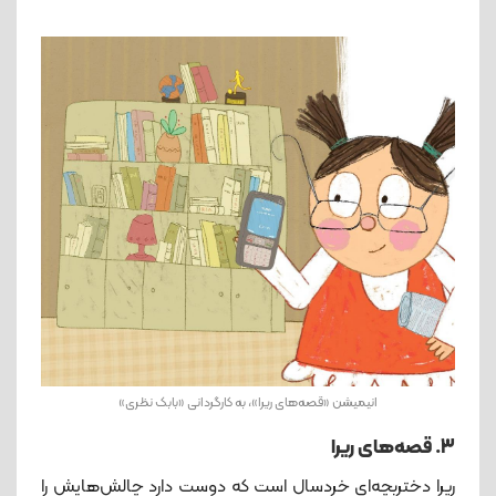
انیمیشن «قصه‌های ریرا»، به کارگردانی «بابک نظری»
3. قصه‌های ریرا
ریرا دختربچه‌ای خردسال است که دوست دارد چالش‌هایش را