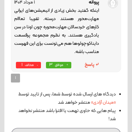
پروانه
1 مرداد 1404
اینکه گفتید بخش زیادی از انیمیشن‌های ایرانی
مهارت‌محور هستند درسته. تقریبا تمااام
کارهای خردسالان مهارت‌محوره چون اونا در سن
یادگیری هستند. به نظرم مجموعه پرقسمت
دایناکوچولوها هم می‌تونست برای این فهرست
مناسب باشه.
پاسخ
3
1
موافق
مخالف
1
دیدگاه های ارسال شده توسط شما، پس از تایید توسط
«میدان آزادی»
منتشر خواهد شد
پیام هایی که حاوی تهمت یا افترا باشد منتشر نخواهد
شد!