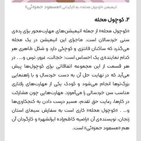
«مسعود حمزه‌ئی»
انیمیشن «کوچول محله»، به کارگردانی
2. کوچول محله
«کوچول محله» از جمله انیمیشن‌های مهارت‌محور برای رده‌ی
سنی خردسالان است. ماجرای این انیمیشن در یک محله
می‌گذرد که ساکنان فانتزی و کوچکی دارد و شکل ظاهری هر
کدام نماینده‌ی یک احساس است: خجالت، غرور، ترس و... . در
هر قسمت از این مجموعه اتفاقاتی برای کوچول‌ها پیش
می‌آید که در نهایت حل آن به دست خردسال و با راهنمایی
بزرگ‌ترها انجام می‌شود و کودک یکی از مهارت‌های رفتاری
مناسب سن خردسالی را می‌آموزد. مهارت‌هایی چون مشارکت
در کارها، رعایت حق تقدم، مسیر درست دادن به کنجکاوی‌ها
و... . «کوچول محله» کاری است به سفارش سیمای استان
زنجان، نویسنده‌ی آن «راضیه کاظم‌زاده ایرانشهر» و کارگردان آن
هم «مسعود حمزه‌ئی» است.