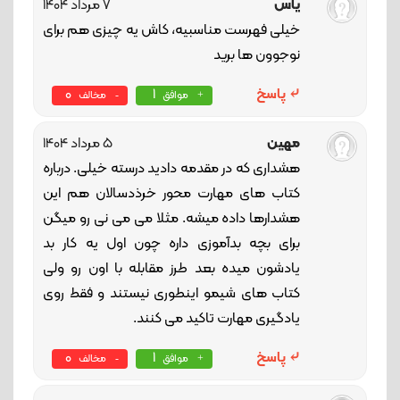
یاس
7 مرداد 1404
خیلی فهرست مناسبیه، کاش یه چیزی هم برای
نوجوون ها برید
پاسخ
1
0
موافق
مخالف
مهین
5 مرداد 1404
هشداری که در مقدمه دادید درسته خیلی. درباره
کتاب های مهارت محور خرذدسالان هم این
هشدارها داده میشه. مثلا می می نی رو میگن
برای بچه بدآموزی داره چون اول یه کار بد
یادشون میده بعد طرز مقابله با اون رو ولی
کتاب های شیمو اینطوری نیستند و فقط روی
یادگیری مهارت تاکید می کنند.
پاسخ
1
0
موافق
مخالف