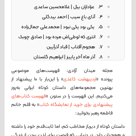
3. عزاداران بیل | غلامحسین ساعدی
4. آنای باغ سیب | احمد بیدگلی
5. یکی بود یکی نبود | محمدعلی جمال‌زاده
6. انتری که لوطی‌اش مرده بود | صادق چوبک
7. هجوم آفتاب | قباد آذرآیین
8. آذر ماه آخر پاییز | ابراهیم گلستان
9. سنگر و قمقمه‌های خالی | بهرام صادقی
مجله میدان آزادی: فهرست‌های موضوعی
10. داستان‌های شهر جنگی | حبیب احمدزاده
پرونده «
اردیبهشت کاغذی
» را این‌بار با 10 پیشنهاد از
بهترین مجموعه‌های داستان کوتاه ایرانی به‌روز
می‌کنیم. این فهرست را در ستون «
فهرست کتاب‌های
پیشنهادی برای خرید از نمایشگاه کتاب
» به قلم خانم
فاطمه رهبر بخوانید:
داستان کوتاه از دیرباز مخاطب کم، اما ثابت‌قدم خود را داشته
و همچنان دارد. در دنیایی که فرصت برای لذت بردن از زندگی