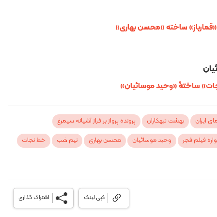
 «قمارباز» ساخته‌ «محسن بهاری»
یان
نجات» ساختۀ «وحید موسائیان»
ی ایران
بهشت تبهکاران
پرونده پرواز بر فراز آشیانه سیمرغ
ره فیلم فجر
وحید موسائیان
محسن بهاری
نیم شب
خط نجات
کپی لینک
اشتراک گذاری