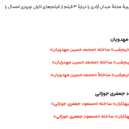
چهار نقد مکتوب و دو نقد تصویری تحریریهٔ مجلهٔ میدان آزادی را دربارهٔ ۳ فیلم از فیلم‌های اکران نوروزی امسال را
مهدویان
یی «نیم‌شب» ساخته‌ «محمدحسین مهدویان»
ی «نیم‌شب» ساخته‌ «محمدحسین مهدویان»
یی «نیم‌شب» ساختۀ «محمدحسین مهدویان»
ود جعفری جوزانی
 تبهکاران» ساخته «مسعود جعفری جوزانی»
تبهکاران» ساخته «مسعود جعفری جوزانی»