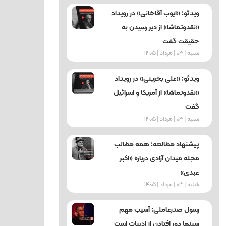
ویدئو: «ایوب آقاخانی» در رویداد
«نقدوتماشا» از دیر رسیدن به
حقیقت گفت
شنبه | 03 | مرداد | 1405
ویدئو: «علی بحرینی» در رویداد
«نقدوتماشا» از آمریکا و اسرائیل
گفت
شنبه | 03 | مرداد | 1405
پیشنهاد مطالعه: همه مطالب
مجله میدان آزادی درباره «اکبر
عبدی»
شنبه | 03 | مرداد | 1405
رسول صدرعاملی: آسیب‌ مهم
سینما دور افتادن از ادبیات است