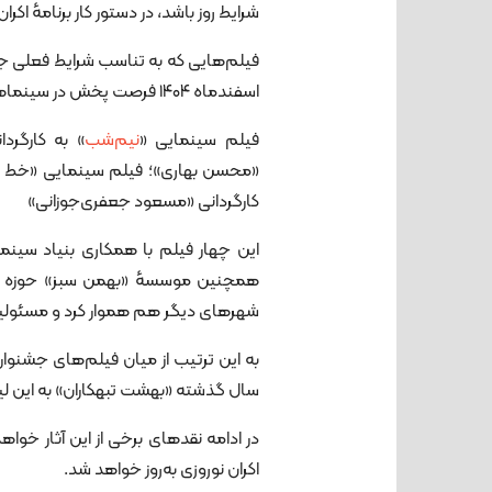
شرایط روز باشد، در دستور کار برنامهٔ ا
اسفندماه ۱۴۰۴ فرصت پخش در سینماهای کشور را داشتند. اسامی این فیلم‌ها به شرح زیر است:
فیلم‌ سینمایی «
نیم‌شب
» به کارگر
«محسن بهاری»؛ فیلم سینمایی «خط نجا
کارگردانی «مسعود جعفری‌جوزانی»
این چهار فیلم با همکاری بنیاد سینم
همچنین موسسهٔ «بهمن سبز» حوزه هن
شهرهای دیگر هم هموار کرد و مسئولیت
به این ترتیب از میان فیلم‌های جشنواره
سال گذشته «بهشت تبهکاران» به این لیس
اکران نوروزی به‌روز خواهد شد.