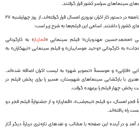
کران‌های سینماهای سراسر کشور قرار گرفتند.
فیلم‌هایی که به تناسب شرایط فعلی جامعه در دستور کار اکران نوروزی امسال قرار گرفته‌اند، از روز چهارشنبه ۲۷
دانی «محمدحسین مهدویان»؛ فیلم سینمایی «
قمارباز
» به کارگردانی
ت» به کارگردانی «وحید موساییان» و فیلم سینمایی «تبهکاران» به
ایی «فارابی» و موسسهٔ «تصویر شهر» به لیست اکران اضافه شده‌اند.
ری با بازگشایی سینماهای شهرستان، مسیر را برای پخش فیلم در
 پخش چهار فیلم را برعهده گرفت.
ٔ فجر امسال، دو فیلم «نیم‌شب»، «قمارباز» و از جشنوارهٔ فیلم فجر دو
ت راه یافته‌اند.
در ادامه نقدهای برخی از این آثار خواهد آمد و در آینده این صفحه با مطالب و نقدهای تازه‎‌تری دربارهٔ دیگر آثار