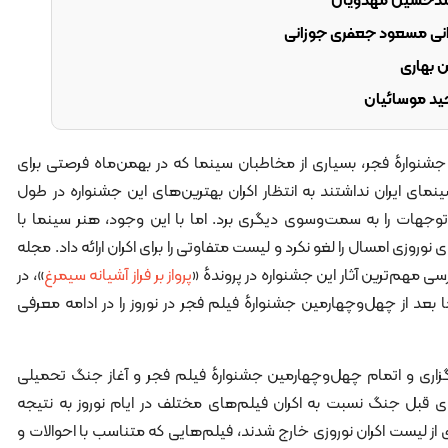
حمدحسین مهدویان
دانی مسعود جعفری جوزانی
ن بهاری
ید موسائیان
جشنوارهٔ فجر، بسیاری از مخاطبان سینما که در بهمن‌ماه فرصتی برای
ای ایران نداشتند به انتظار اکران بهترین‌های این جشنواره در طول
وجهات را به سمت‌وسوی دیگری برد. اما با این وجود، هنر سینما با
روزی امسال را لغو نکرد و لیست متفاوتی را برای اکران ارائه داد. مجله
سی مهم‌ترین آثار این جشنواره در پروندهٔ «
پرواز بر فراز آشیانه سیمرغ
»، در
ا بعد از چهل‌وچهارمین جشنوارهٔ فیلم فجر در نوروز را در ادامه معرفی
گزاری و اتمام چهل‌وچهارمین جشنوارهٔ فیلم فجر و آغاز جنگ تحمیلی
‌های قبل جنگ نسبت به اکران فیلم‌های مختلف در ایام نوروز به نتیجه
 از لیست اکران نوروزی خارج شدند، فیلم‌هایی که متناسب با احوالات و