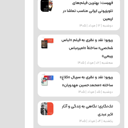
فهرست: بهترین فیلم‌های
تلویزیونی ایرانی مناسب تماشا در
اربعین
دوشنبه | 12 | مرداد | 1405
ریویو: نقد و نظری به فیلم «لباس
شخصی» ساختۀ «امیرعباس
ربیعی»
ﺳﻪشنبه | 06 | مرداد | 1405
ریویو: نقد و نظری به سریال «کلاغ»
ساخته «محمدحسین مهدویان»
دوشنبه | 05 | مرداد | 1405
تک‌نگاری: نگاهی به زندگی و آثار
اکبر عبدی
یکشنبه | 04 | مرداد | 1405