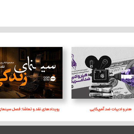
هنر و ادبیات ضد آمریکایی
رویدادهای نقد و تماشا: فصل سینمای