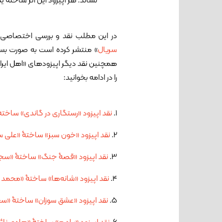
نشاند. هر اپیزود این اثر ساختۀ ی
در این مطلب نقد و بررسی اختصاصی ای
سریال
» منتشر کرده است به صورت بسته
همچنین نقد دیگر اپیزودهای «اهل ایران
را در ادامه بخوانید:
1.
نقد اپیزود «رستگاری در گاندی» ساخ
2.
نقد اپیزود «خون سبز» ساختۀ «علی 
3.
نقد اپیزود «قصۀ جنگ» ساختۀ «سجاد
4.
نقد اپیزود «شانه‌ها» ساختۀ «محمد 
5.
نقد اپیزود «عشق سوزان» ساختۀ «سجا