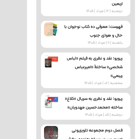
اربعین
دوشنبه | 12 | مرداد | 1405
فهرست: معرفی ده کتاب نوجوان با
حال و هوای جنوب
یکشنبه | 11 | مرداد | 1405
ریویو: نقد و نظری به فیلم «لباس
شخصی» ساختۀ «امیرعباس
ربیعی»
ﺳﻪشنبه | 06 | مرداد | 1405
ریویو: نقد و نظری به سریال «کلاغ»
ساخته «محمدحسین مهدویان»
دوشنبه | 05 | مرداد | 1405
فصل دوم مجموعه تلویزیونی