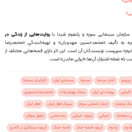
ئیجی»
بی»
زمان سینمایی سوره و پلتفرم شیدا با
روایت‌هایی از زندگی در
وره به تألیف «محمدحسین مهدویان» و تهیه‌کنندگی «محمدرضا
رم» سرپرست نویسندگان آن است. این اثر دارای قصه‌هایی مختلف از
ه نقطه‌ اشتراکِ آن‌ها «ایرانی‌ ماندن» است.
ری‌ویو
اخبار سینما
سینما
سینمای ایران
کارگردان سینما
نائیجی
پرونده ای ایران
سجاد پهلوان‌زاده
محمدرضا منصوری
نگ رمضان
جنگ تحمیلی سوم
سریال اهل ایران
اهل ایران
ی سراهنگ
حیرانی
اپیزود حیرانی
رضا محبی
عشق سوزان
رادرم
برادرم
اپیزود قصه جنگ
قصه جنگ
اپیزود رستگاری در گاندی