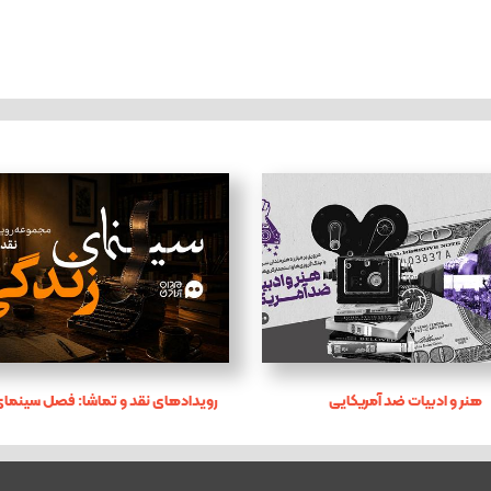
هنر و ادبیات ضد آمریکایی
رویدادهای نقد و تماشا: فصل سینمای