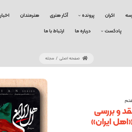
سه
اکران
پرونده
آثار هنری
هنرمندان
اخبار
پادکست
درباره ما
ارتباط با ما
صفحه اصلی
/
مجله
فتم
قد و بررسی
اهل ایران»