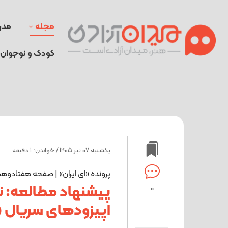
مجله
مدر
کودک و نوجوان
یکشنبه 07 تیر 1405 / خواندن: 1 دقیقه
پرونده «ای ایران» | صفحه هفتادوه
پیشنهاد مطالعه: ن
0
اپیزودهای سریال «