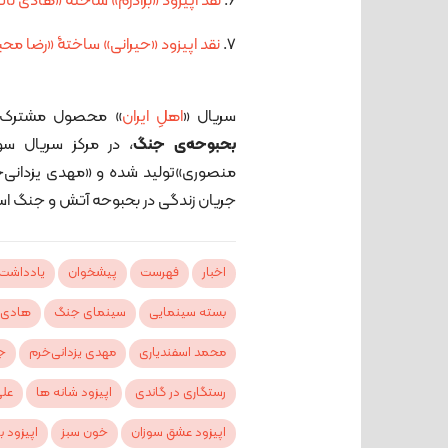
6.
نقد اپیزود «برادرم» ساختۀ «هادی نا
7.
نقد اپیزود «حیرانی» ساختۀ «رضا مح
سریال «
اهلِ ایران
» محصول مشترک سا
بحبوحه‌ی جنگ
، در مرکز سریال س
منصوری»تولید شده و «مهدی یزدانی‌خ
جریان زندگی در بحبوحه آتش و جنگ است ک
اخبار
فهرست
پیشخوان
یادداشت 
بسته سینمایی
سینمای جنگ
هادی 
محمد اسفندیاری
مهدی یزدانی‌خرم
ج
رستگاری در گاندی
اپیزود شانه ها
عل
اپیزود عشق سوزان
خون سبز
اپیزود ب