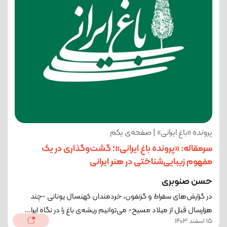
پرونده «باغ ایرانی» | صفحه‌ی یکم
سرمقاله: «پرونده باغ ایرانی»؛ گشت‌وگذاری در یک
مفهوم زیبایی‌شناختی در هنر ایرانی
حسن صنوبری
در گزارش‌های سقراط و گزنفون، خردمندان کهنسال یونانی -چند
هزارسال قبل از میلاد مسیح- می‌توانیم ریشه‌ی باغ را در نگاه ایرا...
15 اسفند 1403