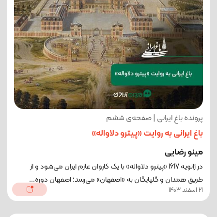
پرونده باغ ایرانی | صفحه‌ی ششم
باغ ایرانی به روایت «پیترو دلاواله»
مینو رضایی
در ژانویه 1617 «پیترو دلاواله» با یک کاروان عازم ایران می‌شود و از
طریق همدان و گلپایگان به «اصفهان» می‌رسد؛ اصفهان دوره...
21 اسفند 1403