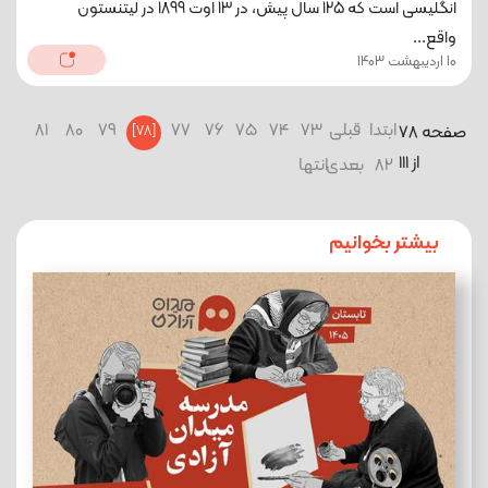
انگلیسی است که 125 سال پیش، در 13 اوت 1899 در لیتنستون
واقع...
10 اردیبهشت 1403
ابتدا
قبلی
73
74
75
76
77
79
80
81
صفحه 78
[78]
از 111
82
بعدی
انتها
بیشتر بخوانیم