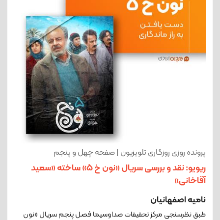
پرونده روزی روزگاری تلویزیون | صفحه چهل‌ و پنجم
ریویو: نقد و بررسی سریال «نون خ ۵» ساخته «سعید
آقاخانی»
نامیه اصفهانیان
طبق نظرسنجی مرکز تحقیقات صداوسیما فصل پنجم سریال «نون