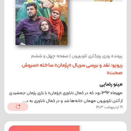
پرونده روزی روزگاری تلویزیون | صفحه چهل‌ و ششم
ریویو: نقد و بررسی سریال «پژمان» ساخته «سروش
صحت»
مینو رضایی
مهرماه 1392 بود که در کمال ناباوری «پژمان» با بازی پژمان جمشیدی
از آنتن تلویزیون مهمان خانه‌ها شد و در کمال ناباوری به د...
19 اردیبهشت 1403