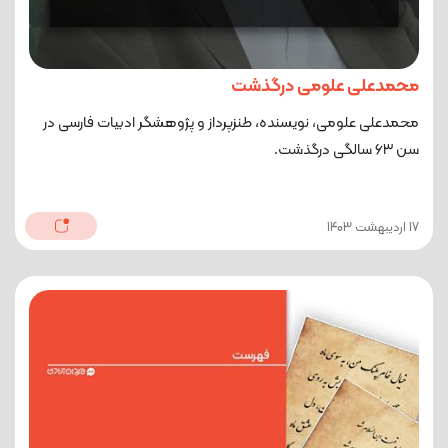
محمدعلی علومی درگذشت
محمدعلی علومی، نویسنده، طنزپرداز و پژوهشگر ادبیات فارسی در
سن ۶۳ سالگی درگذشت.
17 اردیبهشت 1403