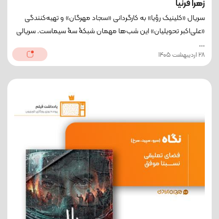
زهرا فرنیا
سریال «کلینیک رؤیا» به کارگردانی «سجاد مهرگان» و تهیه‌کنندگی
«علی‌اکبر تحویلیان» این شب‌ها مهمان شبکۀ سۀ سیماست. سریالی
...
28 اردیبهشت 1405