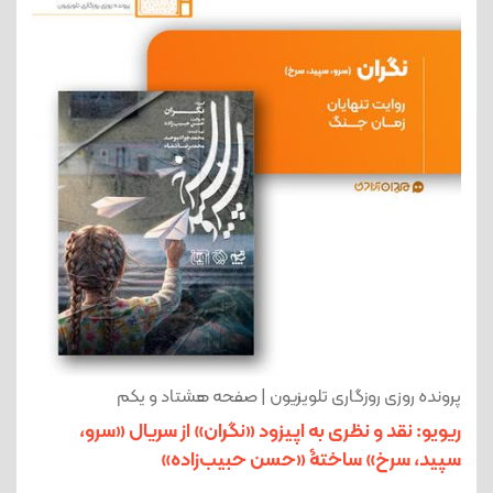
پرونده روزی روزگاری تلویزیون | صفحه هشتاد و یکم
ریویو: نقد و نظری به اپیزود «نگران» از سریال «سرو،
سپید، سرخ» ساختۀ «حسن حبیب‌زاده»