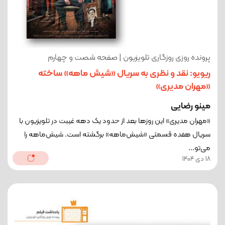
پرونده روزی روزگاری تلویزیون | صفحه شصت و چهارم
ریویو: نقد و نظری به سریال «شیش ماهه» ساخته
«مهران مدیری»
مینو رضایی
«مهران مدیری» این روزها بعد از حدود یک دهه غیبت در تلویزیون با
سریال هفده قسمتی «شیش‌ماهه» برگشته است. شیش‌ماهه را
می‌تو...
18 دی 1404