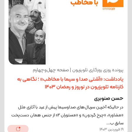
پرونده روزی روزگاری تلویزیون | صفحه چهل‌وچهارم
یادداشت: «آشتی صدا و سیما با مخاطب» ؛ نگاهی به
کارنامه تلویزیون در نوروز و رمضان 1403
حسن صنوبری
در حالیکه آخرین سریال‌های صداوسیما پیش از عید با آثاری مثل
«مشاور»، «چرخ گردون» و «مستوران 2» از جنس همان دست‌پخت
سابق ب...
19 فروردین 1403