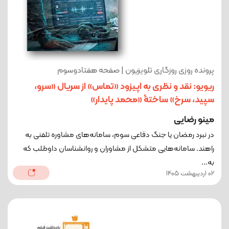
پرونده روزی روزگاری تلویزیون | صفحه هفتادوسوم
ریویو: نقد و نظری به اپیزود «تماس» از سریال «سرو،
سپید، سرخ» ساختۀ «محمد پایدار»
مینو رضایی
در نبرد رمضان یا جنگ دفاعی سوم، سامانه‌های مشاوره تلفنی به
راهند. سامانه‌هایی متشکل از مشاوران و روانشناسان داوطلب که
به...
02 اردیبهشت 1405