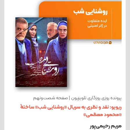
پرونده روزی روزگاری تلویزیون | صفحه شصت‌ونهم
ریویو: نقد و نظری به سریال «روشنایی شب» ساختۀ
«محمود معظمی»
مریم رحیمی‌پور