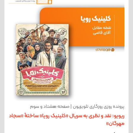
پرونده روزی روزگاری تلویزیون | صفحه هشتاد و سوم
ریویو: نقد و نظری به سریال «کلینیک رویا» ساختۀ «سجاد
مهرگان»