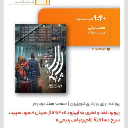
پرونده روزی روزگاری تلویزیون | صفحه هفتادودوم
ریویو: نقد و نظری به اپیزود «9:40» از سریال «سرو، سپید،
سرخ» ساختۀ «امیرعباس ربیعی»