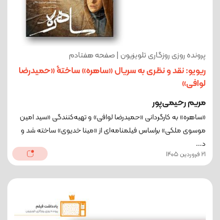
پرونده روزی روزگاری تلویزیون | صفحه هفتادم
ریویو: نقد و نظری به سریال «ساهره» ساختۀ «حمیدرضا
لوافی»
مریم رحیمی‌پور
«ساهره» به کارگردانی «حمیدرضا لوافی» و تهیه‌کنندگی «سید امین
موسوی ملکی» براساس فیلمنامه‌ای از «مینا خدیوی» ساخته شد و
د...
21 فروردین 1405