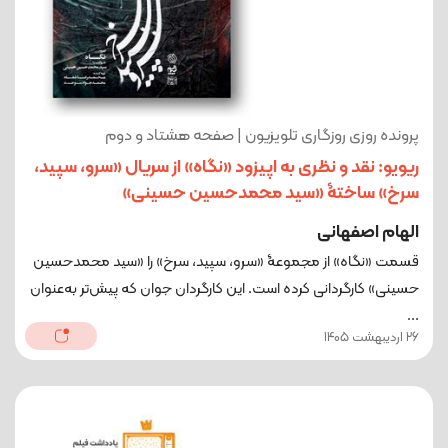
پرونده روزی روزگاری تلویزیون | صفحه هشتاد و دوم
ریویو: نقد و نظری به اپیزود «نگاه» از سریال «سرو، سپید،
سرخ» ساختۀ «سید محمدحسین حسینی»
الهام اصفهانی
قسمت «نگاه» از مجموعۀ «سرو، سپید، سرخ» را «سید محمدحسین
حسینی» کارگردانی کرده است. این کارگردان جوان که پیش‌تر به‌عنوان
...
26 اردیبهشت 1405