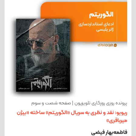
پرونده روزی روزگاری تلویزیون | صفحه شصت و سوم
ریویو: نقد و نظری به سریال «الگوریتم» ساخته «بیژن
میرباقری»
فاطمه‌بهار فیضی