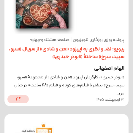
پرونده روزی روزگاری تلویزیون | صفحه هشتادوچهارم
ریویو: نقد و نظری به اپیزود «من و شادی» از سریال «سرو،
سپید، سرخ» ساختۀ «ابوذر حیدری»
الهام اصفهانی
«ابوذر حیدری»، کارگردان اپیزود «من و شادی» از مجموعۀ «سرو،
سپید، سرخ» بیشتر با فیلم‌های کوتاه و فیلم «۴۸ ساعت» در میان
س...
31 اردیبهشت 1405