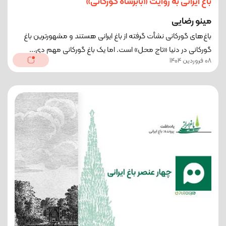
باغ ایرانی به روایت «بابرشاه گورکانی»
مینو رضایی
باغ‌های گورکانی نشأت گرفته از باغ ایرانی هستند و مشهورترین باغ
گورکانی در دنیا «تاج محل» است. اما یک باغ گورکانی مهم دی...
08 فروردین 1404