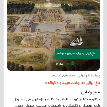
پرونده باغ ایرانی | صفحه‌ی ششم
باغ ایرانی به روایت «پیترو دلاواله»
مینو رضایی
در ژانویه 1617 «پیترو دلاواله» با یک کاروان عازم ایران می‌شود و از
طریق همدان و گلپایگان به «اصفهان» می‌رسد؛ اصفهان دوره...