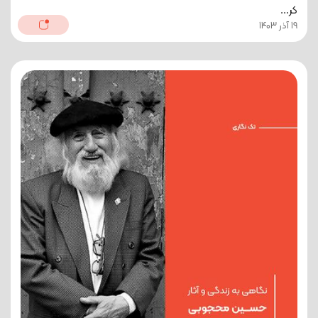
کر...
19 آذر 1403