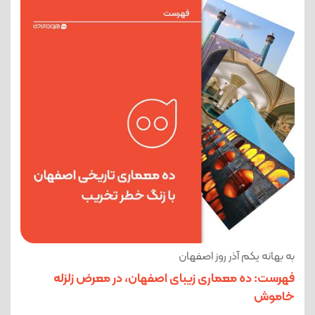
به بهانه یکم آذر روز اصفهان
فهرست: ده معماری زیبای اصفهان، در معرض زلزله
خاموش