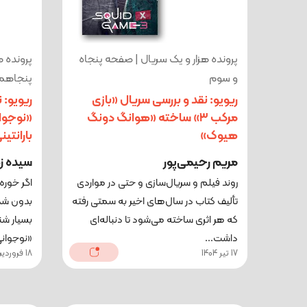
پرونده هزار و یک سریال | صفحه پنجاه
پرونده ه
و سوم
پنجاهم
ریویو: نقد و بررسی سریال «بازی
ریویو: 
مرکب 3» ساخته «هوانگ دونگ
«نوجوا
هیوک»
بارانتین
مریم رحیمی‌پور
سیده ز
روند فیلم و سریال‌سازی و حتی در مواردی
اگر خوره
تألیف کتاب در سال‌های اخیر به سمتی رفته
بدون شک 
که هر اثری ساخته می‌شود تا دنباله‌ای
داشت...
«نوجوانی
17 تیر 1404
18 فروردین 1404