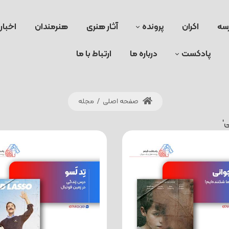
سه
اکران
پرونده
آثار هنری
هنرمندان
اخبار
پادکست
درباره ما
ارتباط با ما
صفحه اصلی
/
مجله
'