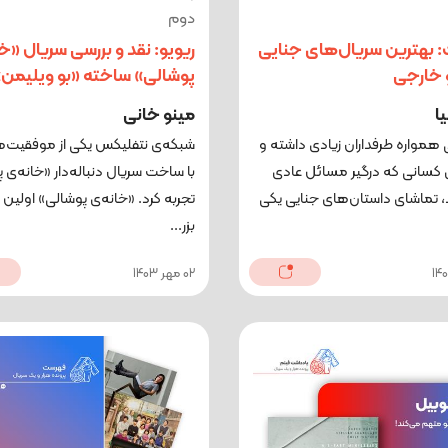
دوم
 بهترین سریال‌های جنایی
ریویو: نقد و بررسی سریال «خ
و خارجی
پوشالی» ساخته «بو ویلیمن»
یا
مینو خانی
یی همواره طرفداران زیادی داشته و
شبکه‌ی نتفلیکس یکی از موفقیت‌ه
ای کسانی که درگیر مسائل عادی
با ساخت سریال دنباله‌دار «خانه‌ی 
ند، تماشای داستان‌های جنایی یکی
تجربه کرد. «خانه‌ی پوشالی» اولین 
بزر...
02 مهر 1403