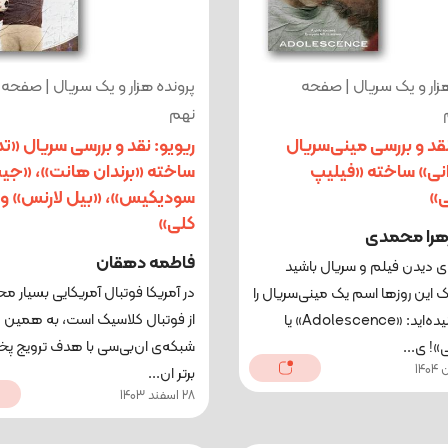
زار و یک سریال | صفحه
پرونده هزار و یک سریال | صفحه
نهم
نقد و بررسی مینی‌سریال
ریویو: نقد و بررسی سریال «تد
نی» ساخته «فیلیپ
ساخته «برندان هانت»، «ج
ی»
سودیکیس»، «بیل لارنس» و
کلی»
هرا محمدی
فاطمه دهقان
‌ی دیدن فیلم و سریال باشید
در آمریکا فوتبال آمریکایی بسیار مح
این روزها اسم یک مینی‌سریال را
از فوتبال کلاسیک است، به همین 
بسیار شنیده‌اید: «Adolescence» یا
شبکه‌ی ان‌بی‌سی با هدف ترویج پ
»! ی...
برتر ان...
28 اسفند 1403