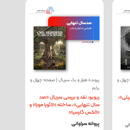
 چهل و
پرونده هزار و یک سریال | صفحه چهل و
یکم
پلی»،
ریویو: نقد و بررسی سریال «صد
سال تنهایی»، ساخته «لائورا مورا» و
«الکس گارسیا»
پروانه سراوانی
‌سریالی