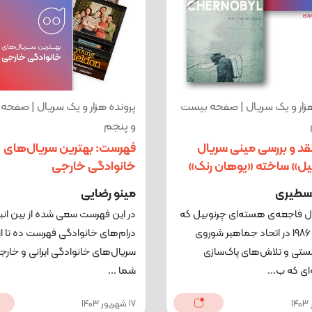
هزار و یک سریال | صفحه بیست
پرونده هزار و یک سریال | صفحه
‌و پنجم
نقد و بررسی مینی سریال
فهرست: بهترین سریال‌های
یل» ساخته «یوهان رنک»
خانوادگی خارجی
سطیری
مینو رضایی
ل فاجعه‌ی هسته‌ای چرنوبیل که
در این فهرست سعی شده از بین انب
در آوریل ۱۹۸۶ در اتحاد جماهیر شوروی
درام‌های خانوادگی فهرست ده تا از
ستی و تلاش‌های پاک‌سازی
سریال‌های خانوادگی ایرانی و خارجی 
ای که ب...
شما ...
17 شهریور 1403