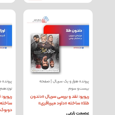
پرونده هزار و یک سریال | صفحه
پرونده ه
بیست‌و سوم
نوزدهم
ریویو: نقد و بررسی سریال «دندون
ریویو: 
طلا» ساخته «داود میرباقری»
ساخته «
دوبوک
عصمت زارعی