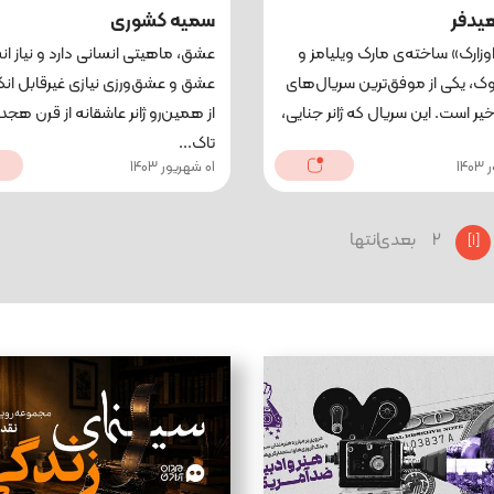
هیدفر
سمیه کشوری
وزارک» ساخته‌ی مارک ویلیامز و
عشق، ماهيتى انسانى دارد و نیاز ان
ک، یکی از موفق‌ترین سریال‌های
عشق و عشق‌ورزی نیازی غیرقابل انک
یر است. این سریال که ژانر جنایی،
از همین‌رو ژانر عاشقانه از قرن ه
تاک...
01 شهریور 1403
2
بعدی
انتها
[1]