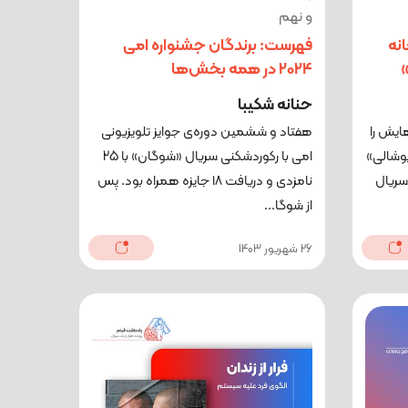
و نهم
انه
فهرست: برندگان جشنواره امی
2024 در همه بخش‌ها
حنانه شکیبا
ایش را
هفتاد و ششمین دوره‌ی جوایز تلویزیونی
پوشالی»
امی با رکوردشکنی سریال «شوگان» با 25
سریال
نامزدی و دریافت ۱۸ جایزه همراه بود. پس
از شوگا...
26 شهریور 1403