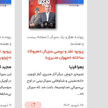
پرونده هزار و یک سریال | صفحه بیست
پرونده 
و هشتم
و هفتم
ریویو: نقد و بررسی سریال «هیولا»
ریویو: 
ساخته «مهران مدیری»
«چرنوب
زهرا فرنیا
مجید ا
تجربه‌ی خوشِ دیگر آثار مدیری، آغاز کووید،
این سریا
خانه‌نشینی و شکوفایی سریال‌بینی در اوج
بی‌سریالی صداوسیما، باعث شد که سریال
سوسیالی
«ه...
بی‌سابقه‌
25 شهریور 1403
19 شهریور 1403