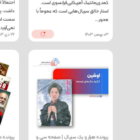
احتمالاً
کمدی‌رمانتیک آمریکایی‌فرانسوی است.
داشت. پا
استار خالق سریال‌هایی است که عموماً با
سست است
محور...
نمی‌آورد و
03 بهمن 1403
26 دی 1403
پرونده هزار و یک سریال | صفحه سی‌ و
پرونده 