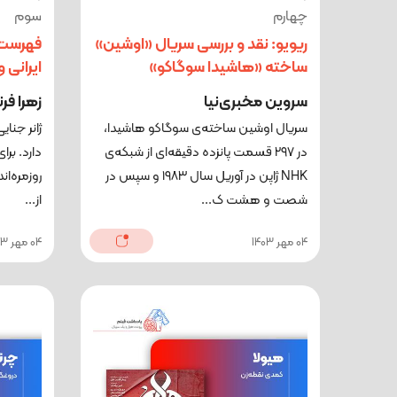
چهارم
سوم
ریویو: نقد و بررسی سریال «اوشین»
فهرست:
ساخته «هاشیدا سوگاکو»
ایرانی 
سروین مخبری‌نیا
زهرا فرن
سریال اوشین ساخته‌ی سوگاکو هاشیدا،
ژانر جنا
در ۲۹۷ قسمت پانزده دقیقه‌ای از شبکه‌ی
دارد. بر
NHK ژاپن در آوریل سال ۱۹۸۳ و سپس در
روزمره‌ا
شصت و هشت ک...
از...
04 مهر 1403
04 مهر 1403