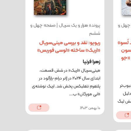
 چهل و
پرونده هزار و یک سریال | صفحه چهل و
ششم
 لَسو»
ریویو: نقد و بررسی مینی‌سریال
یسون
«اریک» ساخته «لوسی فوربس»
 «جو
زهرا فرنیا
مینی‌سریال «اریک» در شش قسمت،
ابتدای سال ۲۰۲۴ در ژانر درام-رازآلود در
بوب‌تر
پلتفرم نتفلیکس پخش شد. اریک نوشته‌ی
دلیل
«ابی مورگان» ب...
خش لیگ
10 بهمن 1403