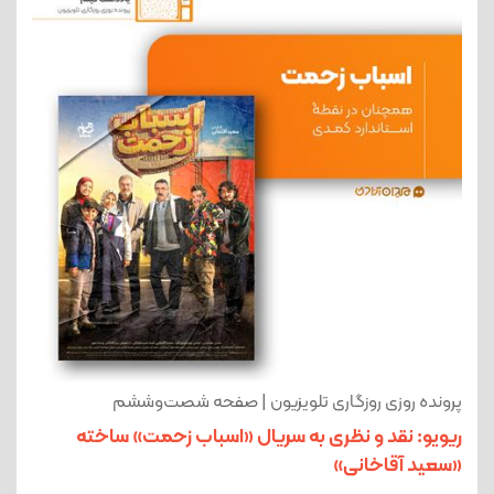
پرونده روزی روزگاری تلویزیون | صفحه شصت‌وششم
ریویو: نقد و نظری به سریال «اسباب زحمت» ساخته
«سعید آقاخانی»