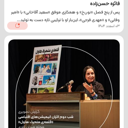
فائزه حسن‌زاده
پس از پنج فصل «نون‌خ» و همکاری موفق «سعید آقاخانی» با «امیر
وفایی» و «مهدی فرجی»، این‌بار او با ترکیبی تازه دست به تولید...
03 اسفند 1404