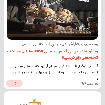
پرونده پرواز بر فراز آشیانه‌ی سیمرغ | صفحه دویست‌ونهم
ویدئو: نقد و بررسی فیلم سینمایی «کافه سلطان» ساخته‌
«مصطفی رزاق‌کریمی»
قسمتی دیگر از «قاب نقد فیلمِ میدان آزادی» که به نقد و بررسی
فیلم‌های حاضر در جشنواره فجر چهل و چهارم اختصاص دارد را با
و...
05 اسفند 1404