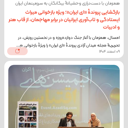
همزمان با دست‌درازی وحشیانۀ بیگانگان به سرزمینمان ایران
بازگشایی پروندۀ «ای ایران»؛ ویژه بازخوانی میراث
ایستادگی و تاب‌آوری ایرانیان در برابر مهاجمان، از قاب هنر
و ادبیات
امسال، همزمان با آغاز جنگ دوازده‌روزه و در نخستین روزش، در
تحریریۀ مجله میدان آزادی پروندۀ «ای ایران» را ویژۀ بازخوانی م...
09 اسفند 1404