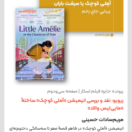
پرونده جایزه فیلم اسکار | صفحه سی‌ودوم
ریویو: نقد و بررسی انیمیشن «آملی کوچک» ساختۀ
«مایی‌لیس والاد»
مریم‌سادات حسینی
انیمیشن «آملیِ کوچک» در ظاهر قصۀ صفر تا سه‌سالگی دختربچه‌ای