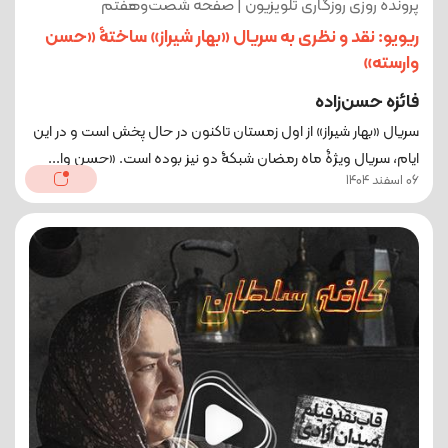
پرونده روزی روزگاری تلویزیون | صفحه شصت‌‌وهفتم
ریویو: نقد و نظری به سریال «بهار شیراز» ساختۀ «حسن
وارسته»
فائزه حسن‌زاده
سریال «بهار شیراز» از اول زمستان تاکنون در حال پخش است و در این
ایام، سریال ویژۀ ماه رمضان شبکۀ دو نیز بوده است. «حسن وا...
06 اسفند 1404