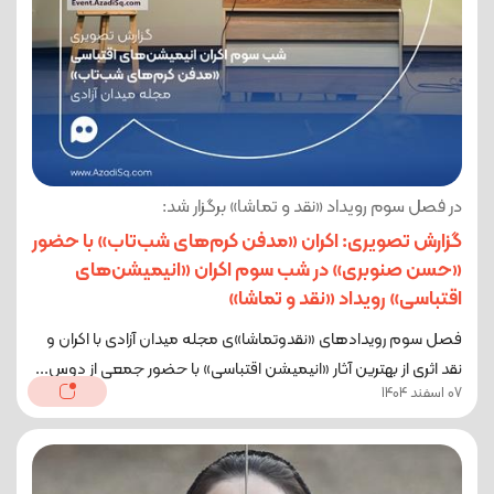
در فصل سوم رویداد «نقد و تماشا» برگزار شد:
گزارش تصویری: اکران «مدفن کرم‌های شب‌تاب» با حضور
«حسن صنوبری» در شب سوم اکران «انیمیشن‌های
اقتباسی» رویداد «نقد و تماشا»
فصل سوم رویدادهای «نقدوتماشا»ی مجله میدان آزادی با اکران و
نقد اثری از بهترین آثار «انیمیشن اقتباسی» با حضور جمعی از دوس...
07 اسفند 1404