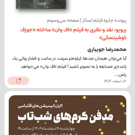
پرونده جایزه فیلم اسکار | صفحه سی‌و‌سوم
ریویو: نقد و نظری به فیلم «اف وان» ساخته «جوزف
کوشینسکی»
محمدرضا جویباری
آیا می‌توان هیجان صدها کیلومتر سرعت در ساعت و فشار روانی یک
راننده‌ی مسابقه را به تصویر کشید؟ فیلم «اف وان» می‌خواهد
پاس...
06 اسفند 1404