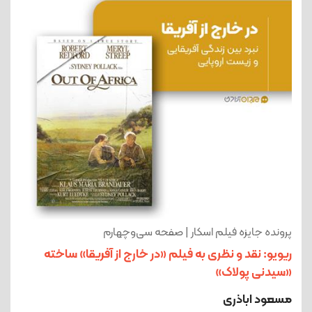
پرونده جایزه فیلم اسکار | صفحه سی‌و‌چهارم
ریویو: نقد و نظری به فیلم «در خارج از آفریقا» ساخته
«سیدنی پولاک»
مسعود اباذری