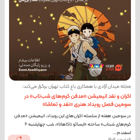
مجله میدان آزادی با همکاری باغ کتاب تهران برگزار می‌کند:
اکران و نقد انیمیشن «مدفن کرم‌های شب‌تاب» در
سومین فصل رویداد هنری «نقد و تماشا»
در سومین هفته از سلسله اکران‌های این رویداد، انیمیشن «مدفن
کرم‌های شبتاب» ساخته «ایسائو تاکاهاتا»، شب چهارشنبه 6
اسفند‌م...
06 اسفند 1404