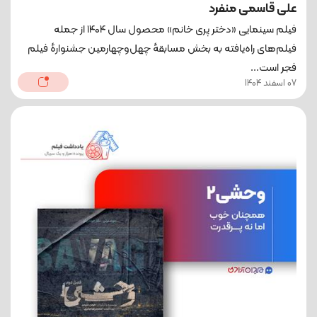
علی قاسمی منفرد
فیلم سینمایی «دختر پری خانم» محصول سال ۱۴۰۴ از جمله
فیلم‌های راه‌یافته به بخش مسابقهٔ چهل‌وچهارمین جشنوارهٔ فیلم
فجر است...
07 اسفند 1404