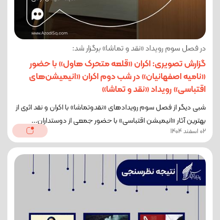
در فصل سوم رویداد «نقد و تماشا» برگزار شد:
گزارش تصویری: اکران «قلعه متحرک هاول» با حضور
«نامیه اصفهانیان» در شب دوم اکران «انیمیشن‌های
اقتباسی» رویداد «نقد و تماشا»
شبی دیگر از فصل سوم رویدادهای «نقدوتماشا» با اکران و نقد اثری از
بهترین آثار «انیمیشن اقتباسی» با حضور جمعی از دوستداران...
02 اسفند 1404