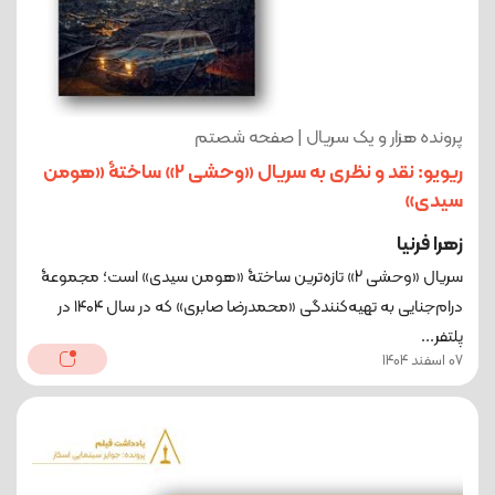
پرونده هزار و یک سریال | صفحه شصتم
ریویو: نقد و نظری به سریال «وحشی 2» ساختۀ «هومن
سیدی»
زهرا فرنیا
سریال «وحشی 2» تازه‌ترین ساختۀ «هومن سیدی» است؛ مجموعۀ
درام‌جنایی به تهیه‌کنندگی «محمدرضا صابری» که در سال ۱۴۰۴ در
پلتفر...
07 اسفند 1404