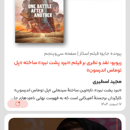
پرونده جایزه فیلم اسکار | صفحه سی‌و‌پنجم
ریویو: نقد و نظری بر فیلم «نبرد پشت نبرد» ساخته «پل
توماس اندرسون»
مجید اسطیری
«نبرد پشت نبرد»، تازه‌ترین ساختهٔ سینمایی «پل توماس اندرسون»
کارگردان برجستهٔ آمریکایی است که به فهرست نهایی نامزدهای جا...
17 اسفند 1404