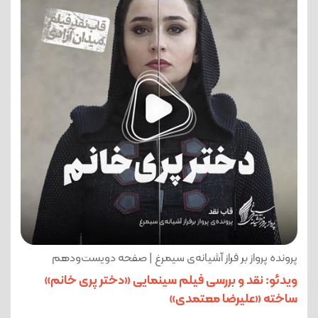
پرونده پرواز بر فراز آشیانه‌ی سیمرغ | صفحه دویست‌ودهم
ویدئو: نقد و بررسی فیلم سینمایی «دختر پری خانم»
ساخته‌ «علیرضا معتمدی»