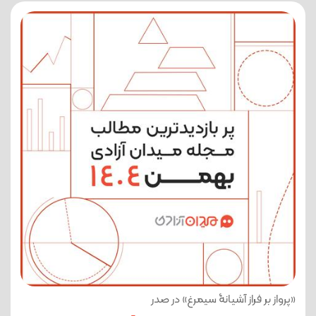
«پرواز بر فراز آشیانۀ سیمرغ» در صدر